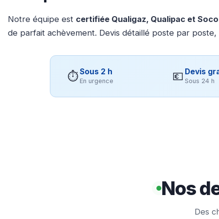
Notre équipe est
certifiée Qualigaz, Qualipac et Soc
de parfait achèvement. Devis détaillé poste par poste,
Sous 2 h
Devis gra
⏱
💶
En urgence
Sous 24 h
Nos de
Des ch