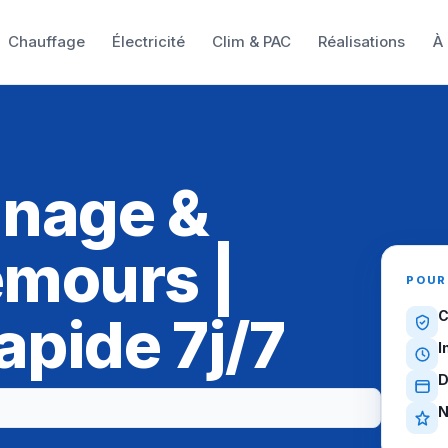
Chauffage
Électricité
Clim & PAC
Réalisations
À
nnage &
emours |
POUR
apide 7j/7
C
I
D
N