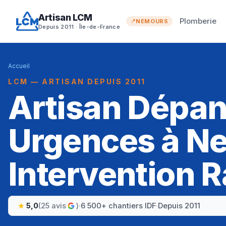
Artisan LCM
Plomberie
NEMOURS
Depuis 2011 · Île-de-France
Accueil
LCM — ARTISAN DEPUIS 2011
Artisan Dépa
Urgences à N
Intervention R
5,0
(25 avis
)
·
6 500+ chantiers IDF
·
Depuis 2011