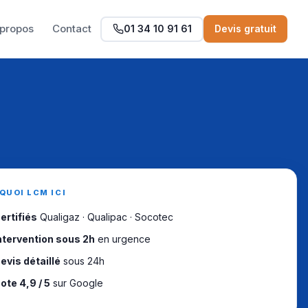
 propos
Contact
01 34 10 91 61
Devis gratuit
QUOI LCM ICI
ertifiés
Qualigaz · Qualipac · Socotec
ntervention sous 2h
en urgence
evis détaillé
sous 24h
ote 4,9 / 5
sur Google