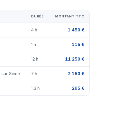
DURÉE
MONTANT TTC
4 h
1 450 €
1 h
115 €
12 h
11 250 €
y-sur-Seine
7 h
2 150 €
1.3 h
295 €