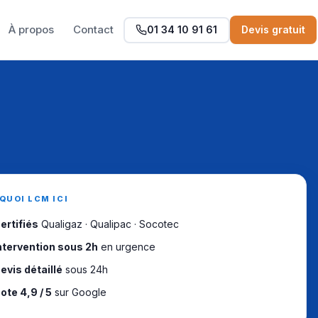
À propos
Contact
01 34 10 91 61
Devis gratuit
QUOI LCM ICI
ertifiés
Qualigaz · Qualipac · Socotec
ntervention sous 2h
en urgence
evis détaillé
sous 24h
ote 4,9 / 5
sur Google