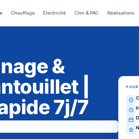
e
Chauffage
Électricité
Clim & PAC
Réalisations
nnage &
touillet |
POUR
apide 7j/7
C
I
D
N