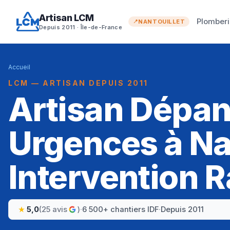
Artisan LCM
Plomberi
NANTOUILLET
Depuis 2011 · Île-de-France
Accueil
LCM — ARTISAN DEPUIS 2011
Artisan Dépa
Urgences à Nan
Intervention R
5,0
(25 avis
)
·
6 500+ chantiers IDF
·
Depuis 2011