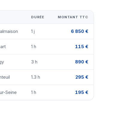
DURÉE
MONTANT TTC
Malmaison
1 j
6 850 €
art
1 h
115 €
gy
3 h
890 €
teuil
1.3 h
295 €
sur-Seine
1 h
195 €