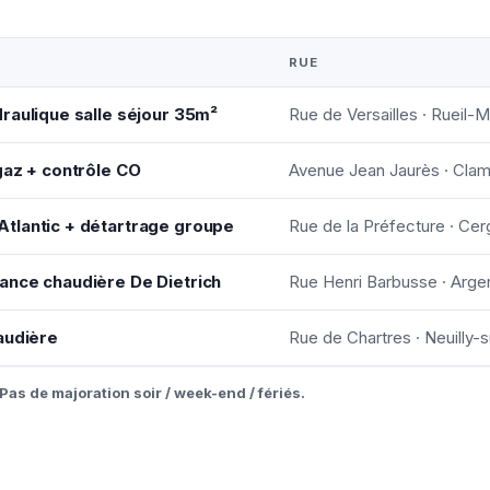
RUE
raulique salle séjour 35m²
Rue de Versailles · Rueil-
gaz + contrôle CO
Avenue Jean Jaurès · Clam
tlantic + détartrage groupe
Rue de la Préfecture · Cer
ance chaudière De Dietrich
Rue Henri Barbusse · Argen
audière
Rue de Chartres · Neuilly-
Pas de majoration soir / week-end / fériés.