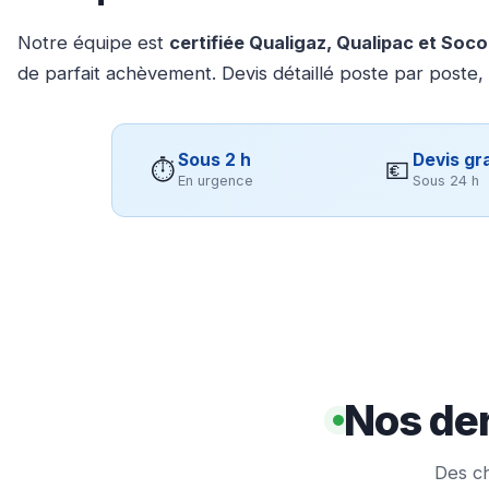
Notre équipe est
certifiée Qualigaz, Qualipac et Soc
de parfait achèvement. Devis détaillé poste par poste,
Sous 2 h
Devis gra
⏱
💶
En urgence
Sous 24 h
Nos der
Des ch