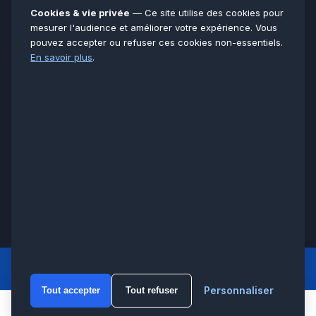
Essonne
91
Cookies & vie privée
— Ce site utilise des cookies pour
Seine-et-Marne
77
mesurer l'audience et améliorer votre expérience. Vous
pouvez accepter ou refuser ces cookies non-essentiels.
Voir toutes les villes →
En savoir plus
.
CERTIFICATIONS & ASSURANCES :
Qualigaz
Qualipac
n° 704841
Socotec
CAPEB
Décennale BPCE
PAIEMENT APRÈS INTERVENTION :
CB
Espèces
Chèque
Virement
© LCM 2026 · Artisan depuis 2011 · SARL au capital 7 800 €
284 rue d’Épinay, 95100 Argenteuil · SIREN 534 981 352 ·
RCS Pontoise · TVA FR65534981352
LCM
ACCUEIL PRINCIPAL
Personnaliser
Tout accepter
Tout refuser
WhatsA