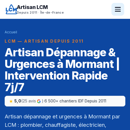
Artisan LCM
Depuis 2011 · Île-de-France
Accueil
LCM — ARTISAN DEPUIS 2011
Artisan Dépannage &
Urgences à Mormant |
Intervention Rapide
7j/7
5,0
(25 avis
)
·
6 500+ chantiers IDF
·
Depuis 2011
Artisan dépannage et urgences à Mormant par
LCM : plombier, chauffagiste, électricien,