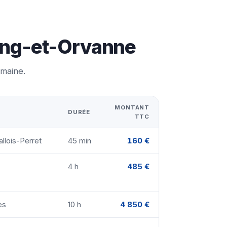
oing-et-Orvanne
emaine.
MONTANT
DURÉE
TTC
llois-Perret
45 min
160 €
4 h
485 €
es
10 h
4 850 €