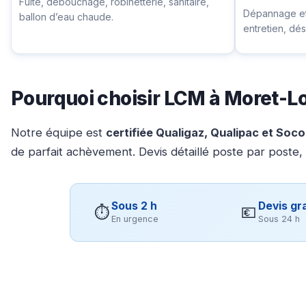
Fuite, débouchage, robinetterie, sanitaire,
Dépannage et 
ballon d’eau chaude.
entretien, d
Pourquoi choisir LCM à Moret-L
Notre équipe est
certifiée Qualigaz, Qualipac et Soc
de parfait achèvement. Devis détaillé poste par poste,
Sous 2 h
Devis gra
⏱
💶
En urgence
Sous 24 h