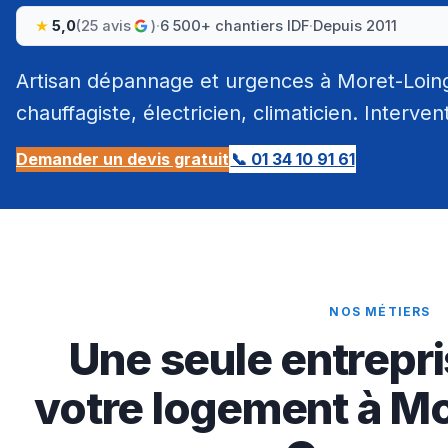
5,0
(25 avis
)
·
6 500+ chantiers IDF
·
Depuis 2011
Artisan dépannage et urgences à Moret-Loin
chauffagiste, électricien, climaticien. Interven
Demander un devis gratuit
📞 01 34 10 91 61
NOS MÉTIERS
Une seule entrepri
votre logement à Mo