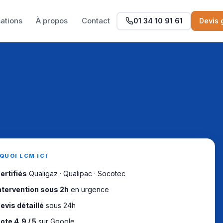
sations
À propos
Contact
01 34 10 91 61
Devis 
QUOI LCM ICI
ertifiés
Qualigaz · Qualipac · Socotec
ntervention sous 2h
en urgence
evis détaillé
sous 24h
ote 4,9 / 5
sur Google