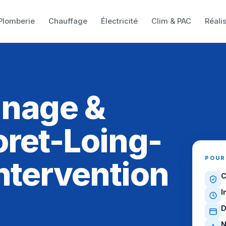
Plomberie
Chauffage
Électricité
Clim & PAC
Réali
E
nnage &
ret-Loing-
POUR
ntervention
C
I
D
N