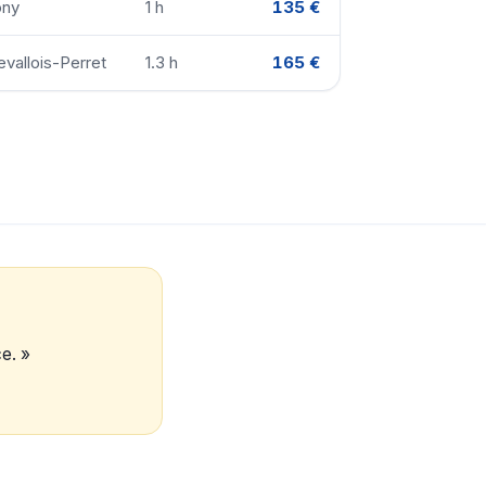
ony
1 h
135 €
evallois-Perret
1.3 h
165 €
e. »