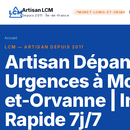
Artisan LCM
MORET-LOING-ET-ORVANN
Depuis 2011 · Île-de-France
Accueil
LCM — ARTISAN DEPUIS 2011
Artisan Dépa
Urgences à Mo
et-Orvanne | I
Rapide 7j/7