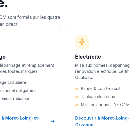
e.
LCM sont formés sur les quatre
en direct.
ge
Électricité
 dépannage et remplacement
Mise aux normes, dépannag
res toutes marques.
rénovation électrique, certif
Qualipac.
age chaudière
Panne & court-circuit
n annuel obligatoire
Tableau électrique
ement radiateurs
Mise aux normes NF C 15
 à Moret-Loing-et-
Découvrir à Moret-Loing-
→
Orvanne