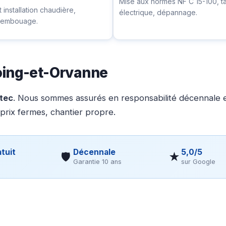
Mise aux normes NF C 15-100, t
installation chaudière,
électrique, dépannage.
ésembouage.
oing-et-Orvanne
otec
. Nous sommes assurés en responsabilité décennale et
 prix fermes, chantier propre.
tuit
Décennale
5,0/5
🛡
★
Garantie 10 ans
sur Google