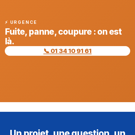
⚡ URGENCE
Fuite, panne, coupure : on est
là.
📞 01 34 10 91 61
Un projet, une question, un