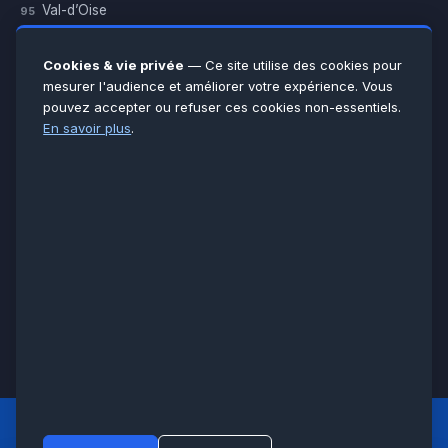
Val-d’Oise
95
Yvelines
78
Essonne
91
Cookies & vie privée
— Ce site utilise des cookies pour
Seine-et-Marne
77
mesurer l'audience et améliorer votre expérience. Vous
pouvez accepter ou refuser ces cookies non-essentiels.
Voir toutes les villes →
En savoir plus
.
CERTIFICATIONS & ASSURANCES :
Qualigaz
Qualipac
n° 704841
Socotec
CAPEB
Décennale BPCE
PAIEMENT APRÈS INTERVENTION :
CB
Espèces
Chèque
Virement
© LCM 2026 · Artisan depuis 2011 · SARL au capital 7 800 €
284 rue d’Épinay, 95100 Argenteuil · SIREN 534 981 352 ·
RCS Pontoise · TVA FR65534981352
LCM
ACCUEIL PRINCIPAL