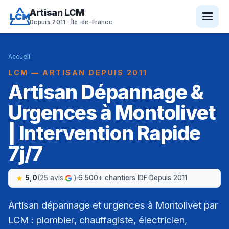
Artisan LCM
Depuis 2011 · Île-de-France
Accueil
LCM — ARTISAN DEPUIS 2011
Artisan Dépannage &
Urgences à Montolivet
| Intervention Rapide
7j/7
5,0
(25 avis
)
·
6 500+ chantiers IDF
·
Depuis 2011
Artisan dépannage et urgences à Montolivet par
LCM : plombier, chauffagiste, électricien,