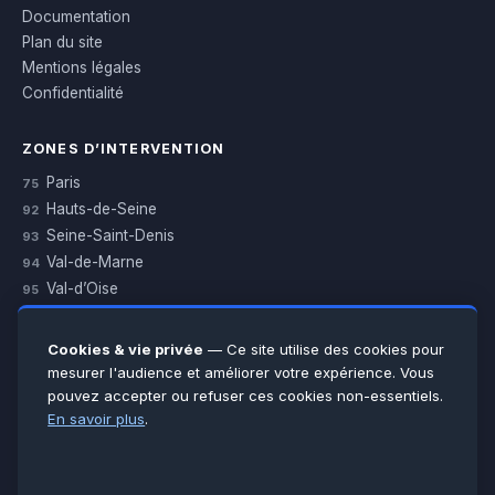
Documentation
Plan du site
Mentions légales
Confidentialité
ZONES D’INTERVENTION
Paris
75
Hauts-de-Seine
92
Seine-Saint-Denis
93
Val-de-Marne
94
Val-d’Oise
95
Yvelines
78
Essonne
91
Cookies & vie privée
— Ce site utilise des cookies pour
Seine-et-Marne
77
mesurer l'audience et améliorer votre expérience. Vous
pouvez accepter ou refuser ces cookies non-essentiels.
Voir toutes les villes →
En savoir plus
.
CERTIFICATIONS & ASSURANCES :
Qualigaz
Qualipac
n° 704841