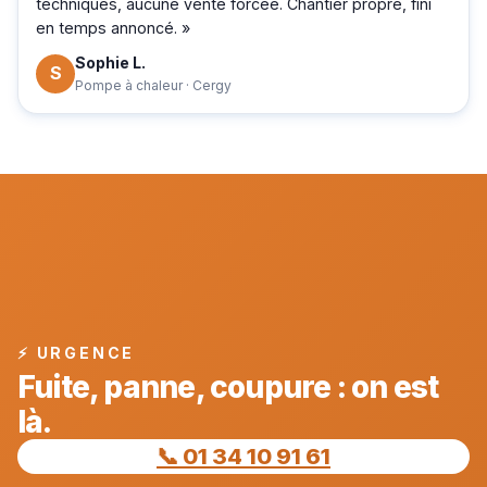
techniques, aucune vente forcée. Chantier propre, fini
en temps annoncé. »
Sophie L.
S
Pompe à chaleur · Cergy
⚡ URGENCE
Fuite, panne, coupure : on est
là.
📞 01 34 10 91 61