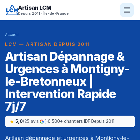
Artisan LCM
Depuis 2011 · Île-de-France
Accueil
LCM — ARTISAN DEPUIS 2011
Artisan Dépannage &
Urgences à Montigny-
le-Bretonneux |
Intervention Rapide
7j/7
5,0
(25 avis
)
·
6 500+ chantiers IDF
·
Depuis 2011
Artisan dépannage et urgences à Montigny-le-