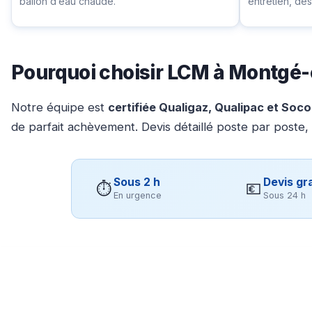
ballon d’eau chaude.
entretien, d
Pourquoi choisir LCM à Montgé
Notre équipe est
certifiée Qualigaz, Qualipac et Soc
de parfait achèvement. Devis détaillé poste par poste,
Sous 2 h
Devis gra
⏱
💶
En urgence
Sous 24 h