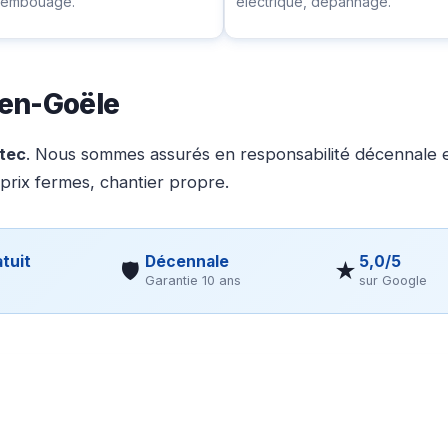
ésembouage.
électrique, dépannage.
-en-Goële
otec
. Nous sommes assurés en responsabilité décennale et
 prix fermes, chantier propre.
tuit
Décennale
5,0/5
🛡
★
Garantie 10 ans
sur Google