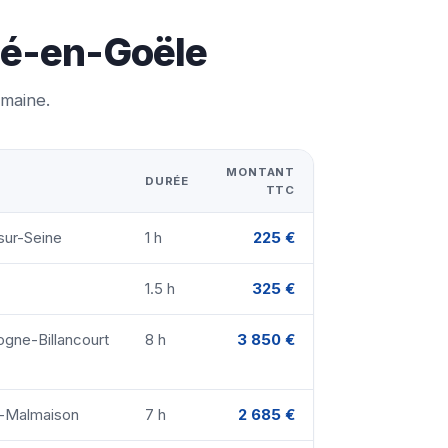
gé-en-Goële
emaine.
MONTANT
DURÉE
TTC
sur-Seine
1 h
225 €
1.5 h
325 €
ogne-Billancourt
8 h
3 850 €
il-Malmaison
7 h
2 685 €