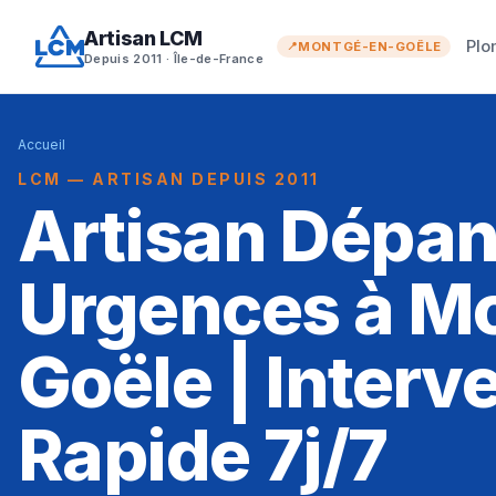
Artisan LCM
Plo
MONTGÉ-EN-GOËLE
Depuis 2011 · Île-de-France
Accueil
LCM — ARTISAN DEPUIS 2011
Artisan Dépa
Urgences à M
Goële | Interv
Rapide 7j/7