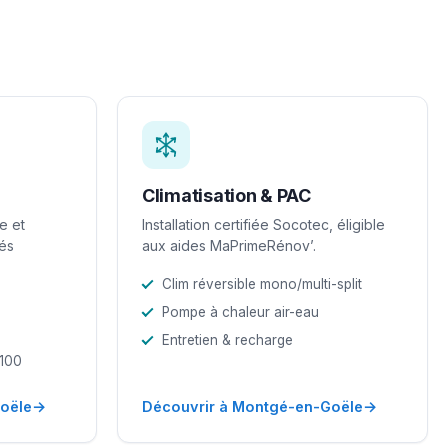
Climatisation & PAC
e et
Installation certifiée Socotec, éligible
iés
aux aides MaPrimeRénov’.
Clim réversible mono/multi-split
Pompe à chaleur air-eau
Entretien & recharge
-100
→
→
oële
Découvrir à Montgé-en-Goële