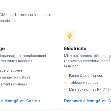
LCM sont formés sur les quatre
en direct.
ge
Électricité
 dépannage et remplacement
Mise aux normes, dépannag
res toutes marques.
rénovation électrique, certif
Qualipac.
age chaudière
Panne & court-circuit
n annuel obligatoire
Tableau électrique
ement radiateurs
Mise aux normes NF C 15
→
r à Montgé-en-Goële
Découvrir à Montgé-en-G