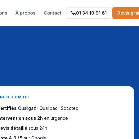
ions
À propos
Contact
01 34 10 91 61
Devis grat
QUOI LCM ICI
ertifiés
Qualigaz · Qualipac · Socotec
ntervention sous 2h
en urgence
evis détaillé
sous 24h
ote 4,9 / 5
sur Google