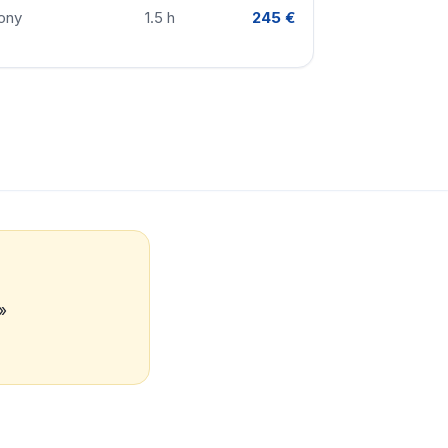
ony
1.5 h
245 €
 »