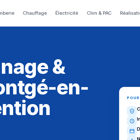
mberie
Chauffage
Électricité
Clim & PAC
Réalisat
nnage &
ontgé-en-
POUR
ention
C
I
D
N