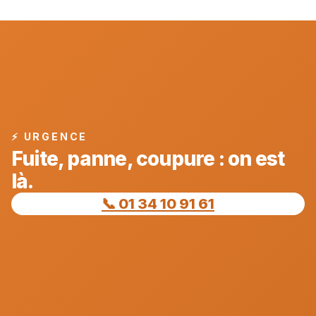
⚡ URGENCE
Fuite, panne, coupure : on est
là.
📞 01 34 10 91 61