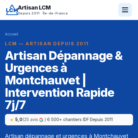
Artisan LCM
Depuis 2011 · Île-de-France
Accueil
LCM — ARTISAN DEPUIS 2011
Artisan Dépannage &
Urgences à
Montchauvet |
Intervention Rapide
7j/7
5,0
(25 avis
)
·
6 500+ chantiers IDF
·
Depuis 2011
Artisan dépannage et urgences à Montchauvet