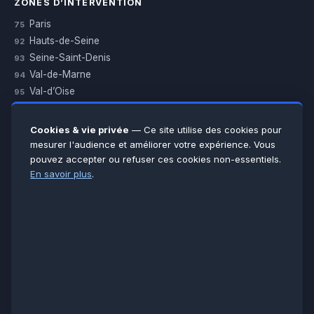
ZONES D’INTERVENTION
Paris
75
Hauts-de-Seine
92
Seine-Saint-Denis
93
Val-de-Marne
94
Val-d’Oise
95
Yvelines
78
Essonne
91
Cookies & vie privée
— Ce site utilise des cookies pour
Seine-et-Marne
77
mesurer l'audience et améliorer votre expérience. Vous
pouvez accepter ou refuser ces cookies non-essentiels.
Voir toutes les villes →
En savoir plus
.
CERTIFICATIONS & ASSURANCES :
Qualigaz
Qualipac
n° 704841
Socotec
CAPEB
Décennale BPCE
PAIEMENT APRÈS INTERVENTION :
CB
Espèces
Chèque
Virement
© LCM 2026 · Artisan depuis 2011 · SARL au capital 7 800 €