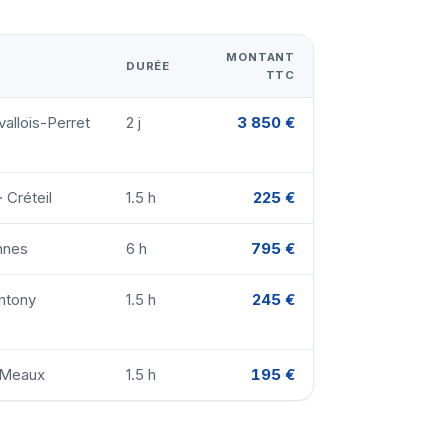
MONTANT
DURÉE
TTC
allois-Perret
2 j
3 850 €
 Créteil
1.5 h
225 €
nnes
6 h
795 €
ntony
1.5 h
245 €
· Meaux
1.5 h
195 €