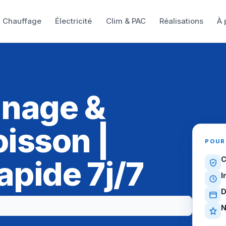
Chauffage
Électricité
Clim & PAC
Réalisations
À 
nnage &
isson |
POUR
apide 7j/7
C
I
D
N