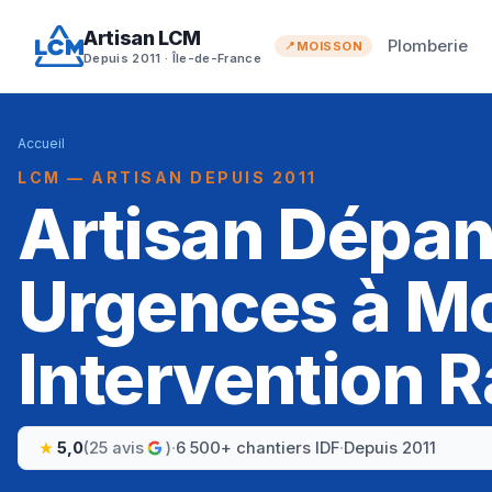
Artisan LCM
Plomberie
MOISSON
Depuis 2011 · Île-de-France
Accueil
LCM — ARTISAN DEPUIS 2011
Artisan Dépa
Urgences à Mo
Intervention R
5,0
(25 avis
)
·
6 500+ chantiers IDF
·
Depuis 2011