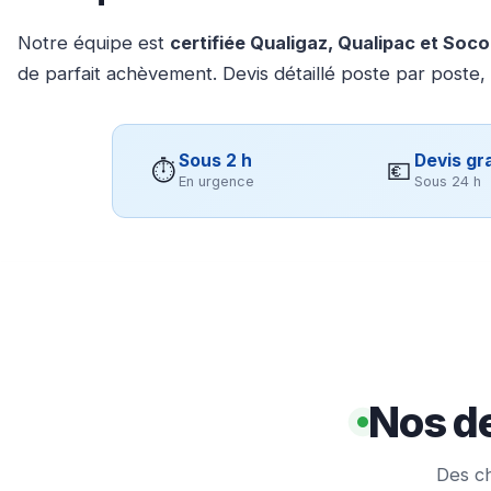
Notre équipe est
certifiée Qualigaz, Qualipac et Soc
de parfait achèvement. Devis détaillé poste par poste,
Sous 2 h
Devis gra
⏱
💶
En urgence
Sous 24 h
Nos de
Des ch