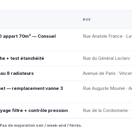
RUE
0 appart 70m² — Consuel
Rue Anatole France · Lev
che + test étanchéité
Rue du Général Leclerc ·
u 8 radiateurs
Avenue de Paris · Vince
uet — remplacement vanne 3
Rue Auguste Mounié · A
yage filtre + contrôle pression
Rue de la Cordonnerie 
Pas de majoration soir / week-end / fériés.