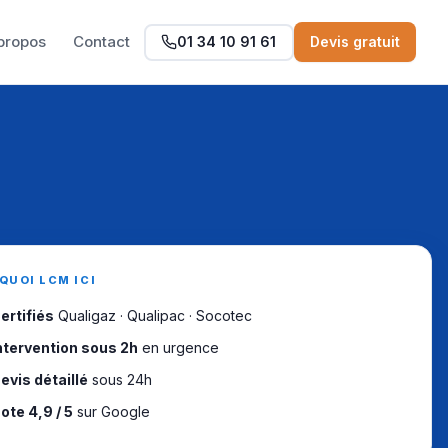
propos
Contact
01 34 10 91 61
Devis gratuit
QUOI LCM ICI
ertifiés
Qualigaz · Qualipac · Socotec
ntervention sous 2h
en urgence
evis détaillé
sous 24h
ote 4,9 / 5
sur Google