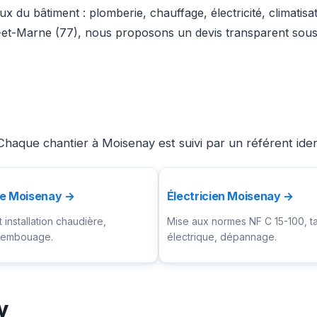
x du bâtiment : plomberie, chauffage, électricité, climatis
-et-Marne (77), nous proposons un devis transparent sous 
Chaque chantier à Moisenay est suivi par un référent ide
te Moisenay →
Électricien Moisenay →
installation chaudière,
Mise aux normes NF C 15-100, t
ésembouage.
électrique, dépannage.
y