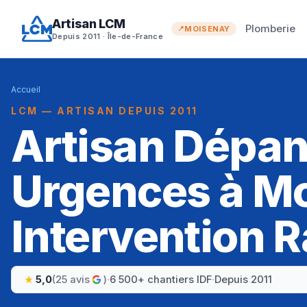
Artisan LCM
Plomberie
MOISENAY
Depuis 2011 · Île-de-France
Accueil
LCM — ARTISAN DEPUIS 2011
Artisan Dépa
Urgences à Mo
Intervention R
5,0
(25 avis
)
·
6 500+ chantiers IDF
·
Depuis 2011