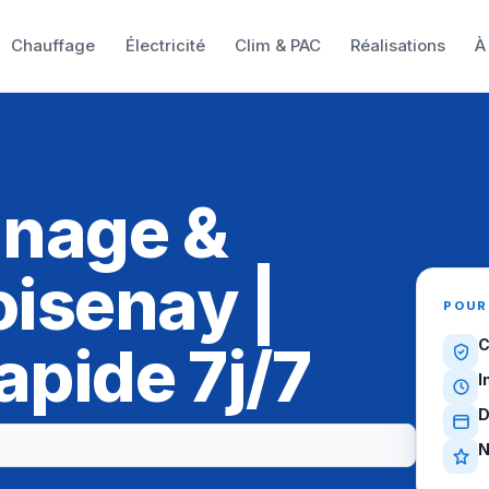
Chauffage
Électricité
Clim & PAC
Réalisations
À
nnage &
isenay |
POUR
apide 7j/7
C
I
D
N