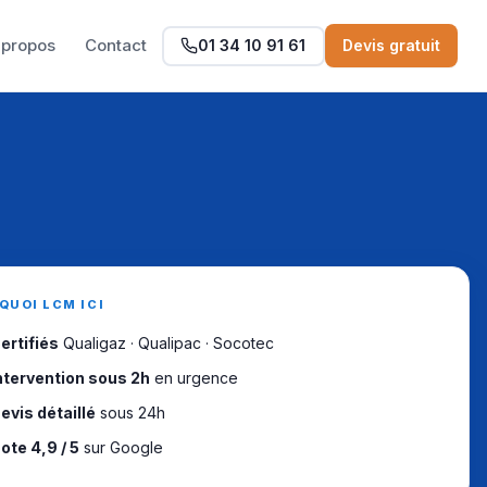
 propos
Contact
01 34 10 91 61
Devis gratuit
QUOI LCM ICI
ertifiés
Qualigaz · Qualipac · Socotec
ntervention sous 2h
en urgence
evis détaillé
sous 24h
ote 4,9 / 5
sur Google