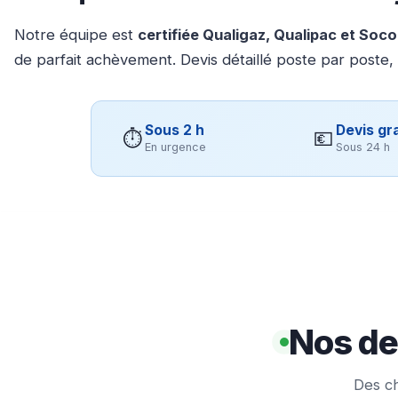
Notre équipe est
certifiée Qualigaz, Qualipac et Soc
de parfait achèvement. Devis détaillé poste par poste,
Sous 2 h
Devis gra
⏱
💶
En urgence
Sous 24 h
Nos de
Des ch