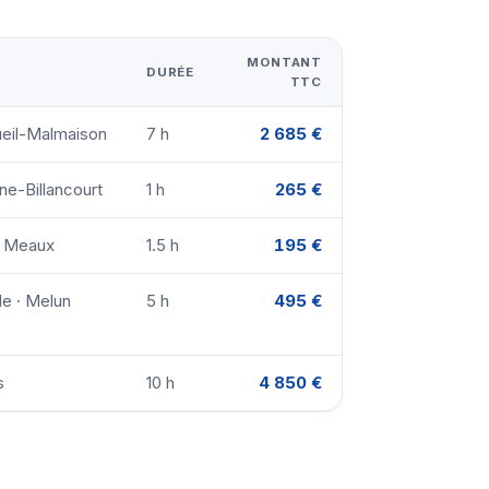
MONTANT
DURÉE
TTC
ueil-Malmaison
7 h
2 685 €
ne-Billancourt
1 h
265 €
· Meaux
1.5 h
195 €
le · Melun
5 h
495 €
s
10 h
4 850 €