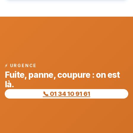
⚡ URGENCE
Fuite, panne, coupure : on est
là.
📞 01 34 10 91 61