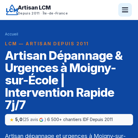
Artisan LCM
Depuis 2011 · Île-de-France
Accueil
LCM — ARTISAN DEPUIS 2011
Artisan Dépannage &
Urgences à Moigny-
sur-École |
Intervention Rapide
7j/7
5,0
(25 avis
)
·
6 500+ chantiers IDF
·
Depuis 2011
Artisan dépannage et urgences à Moigny-sur-