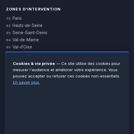
ZONES D’INTERVENTION
Paris
75
Hauts-de-Seine
92
Seine-Saint-Denis
93
Val-de-Marne
94
Val-d’Oise
95
Yvelines
78
Essonne
91
Cookies & vie privée
— Ce site utilise des cookies pour
Seine-et-Marne
77
mesurer l'audience et améliorer votre expérience. Vous
pouvez accepter ou refuser ces cookies non-essentiels.
Voir toutes les villes →
En savoir plus
.
CERTIFICATIONS & ASSURANCES :
Qualigaz
Qualipac
n° 704841
Socotec
CAPEB
Décennale BPCE
PAIEMENT APRÈS INTERVENTION :
CB
Espèces
Chèque
Virement