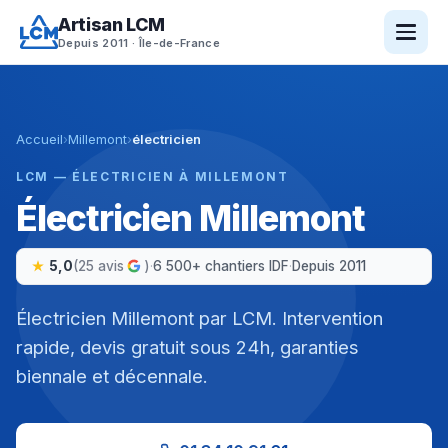
Aller
Artisan LCM
au
Depuis 2011 · Île-de-France
contenu
Accueil
›
Millemont
›
électricien
LCM — ÉLECTRICIEN À MILLEMONT
Électricien Millemont
5,0
(25 avis
)
·
6 500+ chantiers IDF
·
Depuis 2011
Électricien Millemont par LCM. Intervention
rapide, devis gratuit sous 24h, garanties
biennale et décennale.