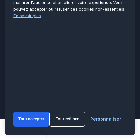
Électricité
mesurer l'audience et améliorer votre expérience. Vous
Clim & PAC
pouvez accepter ou refuser ces cookies non-essentiels.
Tarifs & devis
En savoir plus
.
L’ENTREPRISE
À propos
Réalisations
Avis clients
Témoignages
Blog & conseils
Solutions Pro / B2B
VOUS AIDER
Urgences 7 j/7
Contact & devis
Documentation
Personnaliser
Tout accepter
Tout refuser
Plan du site
WhatsA
Mentions légales
Appeler
WhatsApp
Devis
Confidentialité