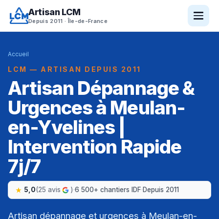
Artisan LCM
Depuis 2011 · Île-de-France
Accueil
LCM — ARTISAN DEPUIS 2011
Artisan Dépannage &
Urgences à Meulan-
en-Yvelines |
Intervention Rapide
7j/7
5,0
(25 avis
)
·
6 500+ chantiers IDF
·
Depuis 2011
Artisan dépannage et urgences à Meulan-en-