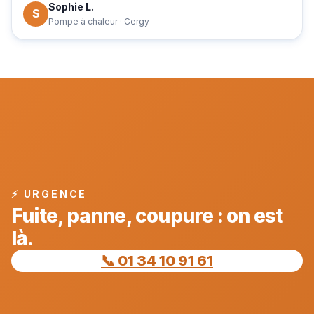
Sophie L.
S
Pompe à chaleur · Cergy
⚡ URGENCE
Fuite, panne, coupure : on est
là.
📞 01 34 10 91 61