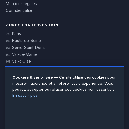
Mentions légales
Confidentialité
ZONES D’INTERVENTION
Paris
75
Hauts-de-Seine
92
Seine-Saint-Denis
93
Val-de-Marne
94
Val-d’Oise
95
Yvelines
78
Essonne
91
Cookies & vie privée
— Ce site utilise des cookies pour
Seine-et-Marne
77
mesurer l'audience et améliorer votre expérience. Vous
pouvez accepter ou refuser ces cookies non-essentiels.
Voir toutes les villes →
En savoir plus
.
CERTIFICATIONS & ASSURANCES :
Qualigaz
Qualipac
n° 704841
Socotec
CAPEB
Décennale BPCE
PAIEMENT APRÈS INTERVENTION :
CB
Espèces
Chèque