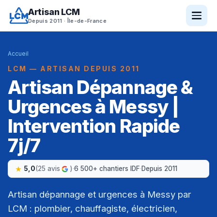
Artisan LCM
Depuis 2011 · Île-de-France
Accueil
LCM — ARTISAN DEPUIS 2011
Artisan Dépannage &
Urgences à Messy |
Intervention Rapide
7j/7
5,0
(25 avis
)
·
6 500+ chantiers IDF
·
Depuis 2011
Artisan dépannage et urgences à Messy par
LCM : plombier, chauffagiste, électricien,