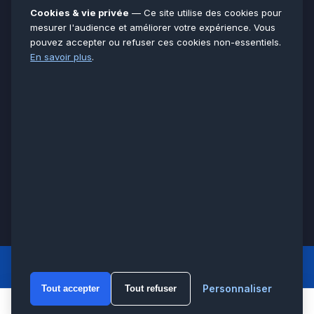
Essonne
91
Cookies & vie privée
— Ce site utilise des cookies pour
Seine-et-Marne
77
mesurer l'audience et améliorer votre expérience. Vous
pouvez accepter ou refuser ces cookies non-essentiels.
Voir toutes les villes →
En savoir plus
.
CERTIFICATIONS & ASSURANCES :
Qualigaz
Qualipac
n° 704841
Socotec
CAPEB
Décennale BPCE
PAIEMENT APRÈS INTERVENTION :
CB
Espèces
Chèque
Virement
© LCM 2026 · Artisan depuis 2011 · SARL au capital 7 800 €
284 rue d’Épinay, 95100 Argenteuil · SIREN 534 981 352 ·
RCS Pontoise · TVA FR65534981352
LCM
ACCUEIL PRINCIPAL
Personnaliser
Tout accepter
Tout refuser
WhatsA