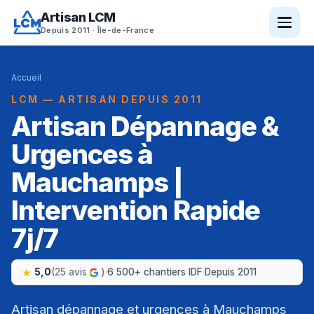
Artisan LCM
Depuis 2011 · Île-de-France
Accueil
LCM — ARTISAN DEPUIS 2011
Artisan Dépannage &
Urgences à
Mauchamps |
Intervention Rapide
7j/7
5,0
(25 avis
)
·
6 500+ chantiers IDF
·
Depuis 2011
Artisan dépannage et urgences à Mauchamps