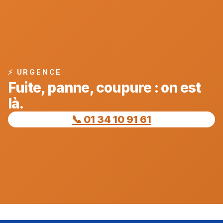
⚡ URGENCE
Fuite, panne, coupure : on est
là.
📞 01 34 10 91 61