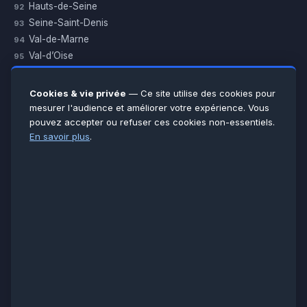
Hauts-de-Seine
92
Seine-Saint-Denis
93
Val-de-Marne
94
Val-d’Oise
95
Yvelines
78
Essonne
91
Cookies & vie privée
— Ce site utilise des cookies pour
Seine-et-Marne
77
mesurer l'audience et améliorer votre expérience. Vous
pouvez accepter ou refuser ces cookies non-essentiels.
Voir toutes les villes →
En savoir plus
.
CERTIFICATIONS & ASSURANCES :
Qualigaz
Qualipac
n° 704841
Socotec
CAPEB
Décennale BPCE
PAIEMENT APRÈS INTERVENTION :
CB
Espèces
Chèque
Virement
© LCM 2026 · Artisan depuis 2011 · SARL au capital 7 800 €
284 rue d’Épinay, 95100 Argenteuil · SIREN 534 981 352 ·
RCS Pontoise · TVA FR65534981352