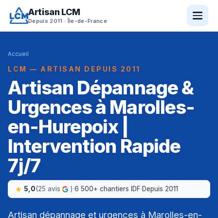
Artisan LCM
Depuis 2011 · Île-de-France
Accueil
LCM — ARTISAN DEPUIS 2011
Artisan Dépannage &
Urgences à Marolles-
en-Hurepoix |
Intervention Rapide
7j/7
5,0
(25 avis
)
·
6 500+ chantiers IDF
·
Depuis 2011
Artisan dépannage et urgences à Marolles-en-