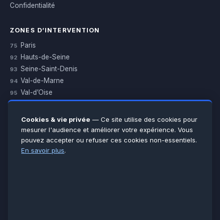
Confidentialité
ZONES D’INTERVENTION
Paris
75
Hauts-de-Seine
92
Seine-Saint-Denis
93
Val-de-Marne
94
Val-d’Oise
95
Yvelines
78
Essonne
91
Cookies & vie privée
— Ce site utilise des cookies pour
Seine-et-Marne
77
mesurer l'audience et améliorer votre expérience. Vous
pouvez accepter ou refuser ces cookies non-essentiels.
Voir toutes les villes →
En savoir plus
.
CERTIFICATIONS & ASSURANCES :
Qualigaz
Qualipac
n° 704841
Socotec
CAPEB
Décennale BPCE
PAIEMENT APRÈS INTERVENTION :
CB
Espèces
Chèque
Virement