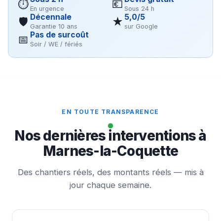
⏱
💶
En urgence
Sous 24 h
Décennale
5,0/5
🛡
★
Garantie 10 ans
sur Google
Pas de surcoût
📅
Soir / WE / fériés
EN TOUTE TRANSPARENCE
Nos dernières interventions à
Marnes-la-Coquette
Des chantiers réels, des montants réels — mis à
jour chaque semaine.