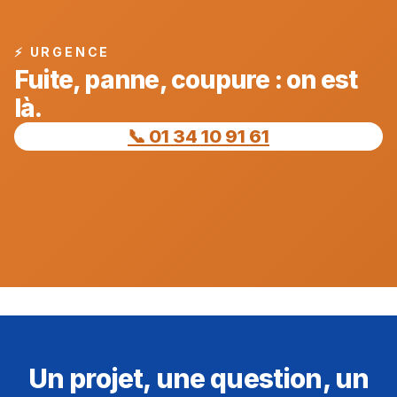
⚡ URGENCE
Fuite, panne, coupure : on est
là.
📞 01 34 10 91 61
Un projet, une question, un