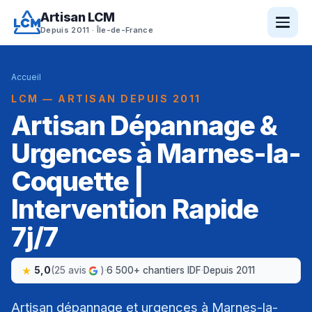
Artisan LCM
Depuis 2011 · Île-de-France
Accueil
LCM — ARTISAN DEPUIS 2011
Artisan Dépannage &
Urgences à Marnes-la-
Coquette |
Intervention Rapide
7j/7
5,0
(25 avis
)
·
6 500+ chantiers IDF
·
Depuis 2011
Artisan dépannage et urgences à Marnes-la-