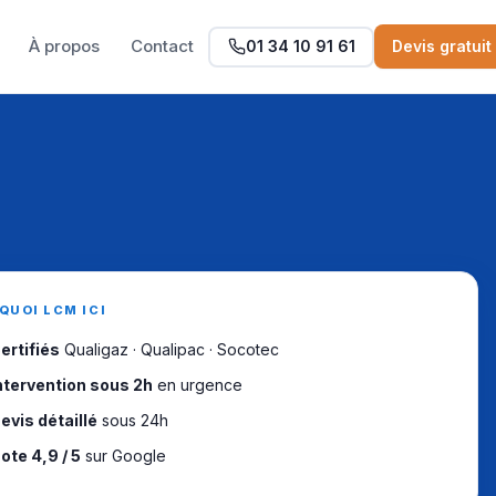
À propos
Contact
01 34 10 91 61
Devis gratuit
QUOI LCM ICI
ertifiés
Qualigaz · Qualipac · Socotec
ntervention sous 2h
en urgence
evis détaillé
sous 24h
ote 4,9 / 5
sur Google