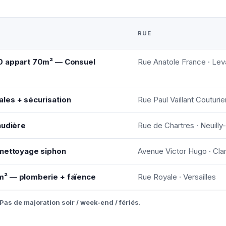
RUE
0 appart 70m² — Consuel
Rue Anatole France · Leva
les + sécurisation
Rue Paul Vaillant Couturier
audière
Rue de Chartres · Neuilly
 nettoyage siphon
Avenue Victor Hugo · Cla
m² — plomberie + faïence
Rue Royale · Versailles
Pas de majoration soir / week-end / fériés.