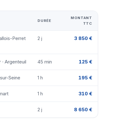
MONTANT
DURÉE
TTC
llois-Perret
2 j
3 850 €
 · Argenteuil
45 min
125 €
-sur-Seine
1 h
195 €
mart
1 h
310 €
2 j
8 650 €