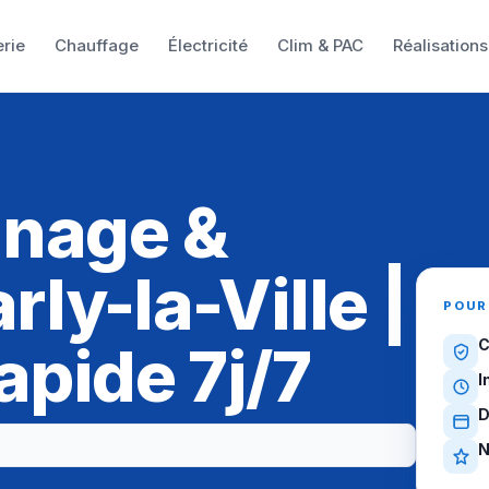
rie
Chauffage
Électricité
Clim & PAC
Réalisations
nnage &
ly-la-Ville |
POUR
apide 7j/7
C
I
D
N