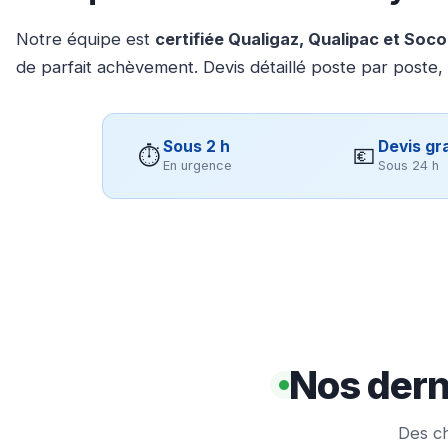
Notre équipe est
certifiée Qualigaz, Qualipac et Soc
de parfait achèvement. Devis détaillé poste par poste,
Sous 2 h
Devis gra
⏱
💶
En urgence
Sous 24 h
Nos derni
Des ch