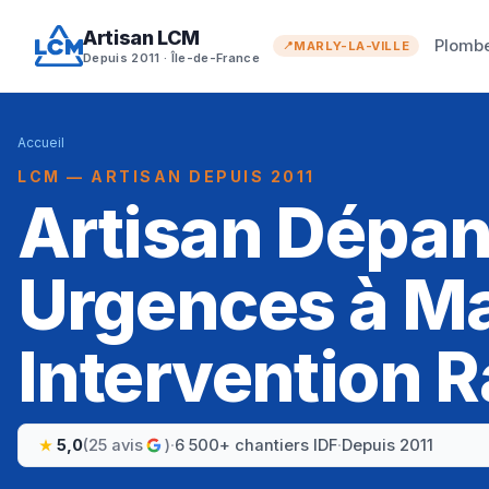
Artisan LCM
Plombe
MARLY-LA-VILLE
Depuis 2011 · Île-de-France
Accueil
LCM — ARTISAN DEPUIS 2011
Artisan Dépa
Urgences à Mar
Intervention R
5,0
(25 avis
)
·
6 500+ chantiers IDF
·
Depuis 2011