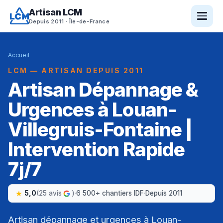
Artisan LCM
Depuis 2011 · Île-de-France
Accueil
LCM — ARTISAN DEPUIS 2011
Artisan Dépannage &
Urgences à Louan-
Villegruis-Fontaine |
Intervention Rapide
7j/7
5,0
(25 avis
)
·
6 500+ chantiers IDF
·
Depuis 2011
Artisan dépannage et urgences à Louan-