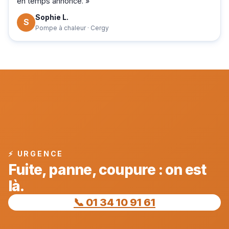
en temps annoncé. »
Sophie L.
S
Pompe à chaleur · Cergy
⚡ URGENCE
Fuite, panne, coupure : on est
là.
📞 01 34 10 91 61