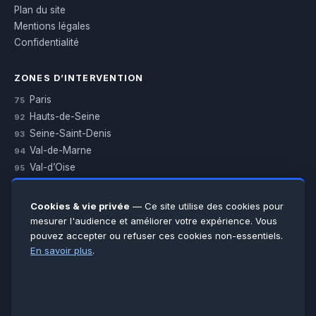
Plan du site
Mentions légales
Confidentialité
ZONES D’INTERVENTION
Paris
75
Hauts-de-Seine
92
Seine-Saint-Denis
93
Val-de-Marne
94
Val-d’Oise
95
Yvelines
78
Essonne
91
Cookies & vie privée
— Ce site utilise des cookies pour
Seine-et-Marne
77
mesurer l'audience et améliorer votre expérience. Vous
pouvez accepter ou refuser ces cookies non-essentiels.
Voir toutes les villes →
En savoir plus
.
CERTIFICATIONS & ASSURANCES :
Qualigaz
Qualipac
n° 704841
Socotec
CAPEB
Décennale BPCE