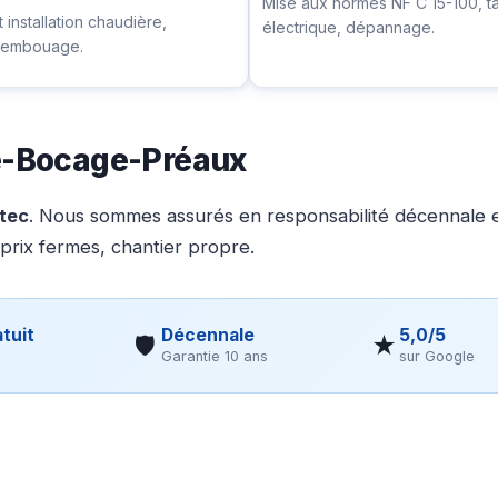
Mise aux normes NF C 15-100, t
installation chaudière,
électrique, dépannage.
ésembouage.
le-Bocage-Préaux
otec
. Nous sommes assurés en responsabilité décennale et
 prix fermes, chantier propre.
tuit
Décennale
5,0/5
🛡
★
Garantie 10 ans
sur Google