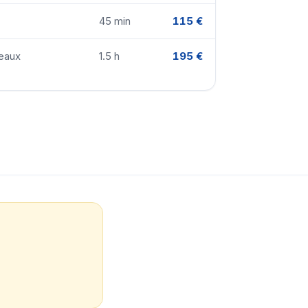
45 min
115 €
Meaux
1.5 h
195 €