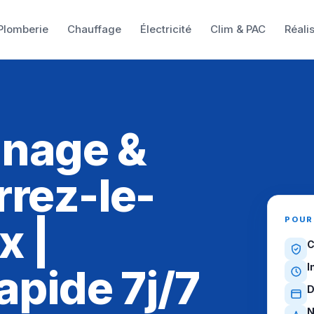
Plomberie
Chauffage
Électricité
Clim & PAC
Réali
UX
nnage &
rrez-le-
POUR
x |
C
I
apide 7j/7
D
N