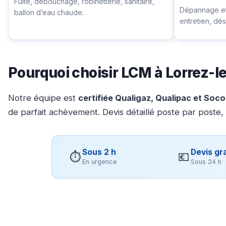
Fuite, débouchage, robinetterie, sanitaire,
Dépannage et 
ballon d’eau chaude.
entretien, d
Pourquoi choisir LCM à Lorrez-
Notre équipe est
certifiée Qualigaz, Qualipac et Soc
de parfait achèvement. Devis détaillé poste par poste,
Sous 2 h
Devis gra
⏱
💶
En urgence
Sous 24 h