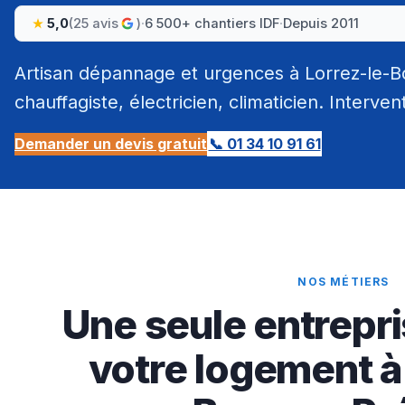
5,0
(25 avis
)
·
6 500+ chantiers IDF
·
Depuis 2011
Artisan dépannage et urgences à Lorrez-le-
chauffagiste, électricien, climaticien. Interven
Demander un devis gratuit
📞 01 34 10 91 61
NOS MÉTIERS
Une seule entrepri
votre logement à