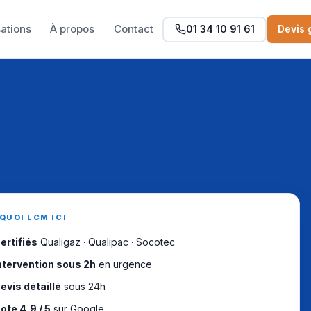
sations
À propos
Contact
01 34 10 91 61
Devis 
QUOI LCM ICI
ertifiés
Qualigaz · Qualipac · Socotec
ntervention sous 2h
en urgence
evis détaillé
sous 24h
ote 4,9 / 5
sur Google