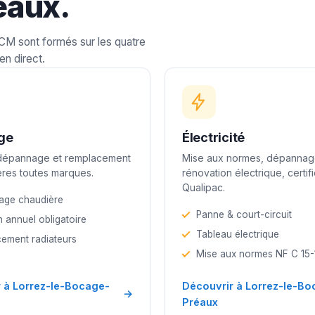
éaux.
LCM sont formés sur les quatre
en direct.
ge
Électricité
 dépannage et remplacement
Mise aux normes, dépannag
res toutes marques.
rénovation électrique, certif
Qualipac.
age chaudière
Panne & court-circuit
n annuel obligatoire
Tableau électrique
ement radiateurs
Mise aux normes NF C 15
 à Lorrez-le-Bocage-
Découvrir à Lorrez-le-Bo
→
Préaux