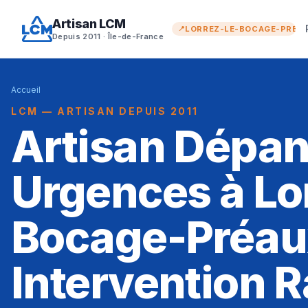
Artisan LCM
LORREZ-LE-BOCAGE-PRÉA
Depuis 2011 · Île-de-France
Accueil
LCM — ARTISAN DEPUIS 2011
Artisan Dépa
Urgences à Lo
Bocage-Préau
Intervention R