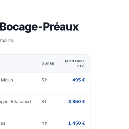
e-Bocage-Préaux
emaine.
MONTANT
DURÉE
TTC
· Melun
5 h
495 €
ogne-Billancourt
8 h
3 850 €
nes
4 h
1 450 €