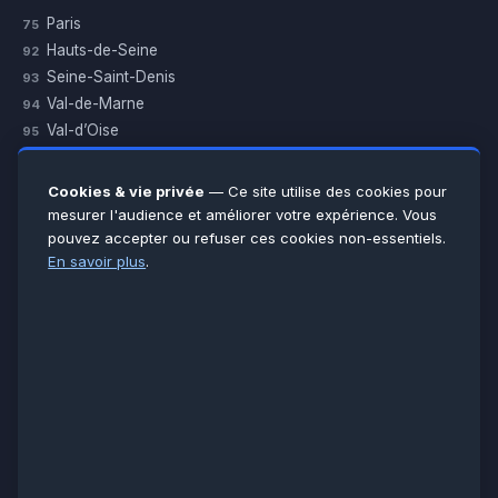
Paris
75
Hauts-de-Seine
92
Seine-Saint-Denis
93
Val-de-Marne
94
Val-d’Oise
95
Yvelines
78
Essonne
91
Cookies & vie privée
— Ce site utilise des cookies pour
Seine-et-Marne
77
mesurer l'audience et améliorer votre expérience. Vous
pouvez accepter ou refuser ces cookies non-essentiels.
Voir toutes les villes →
En savoir plus
.
CERTIFICATIONS & ASSURANCES :
Qualigaz
Qualipac
n° 704841
Socotec
CAPEB
Décennale BPCE
PAIEMENT APRÈS INTERVENTION :
CB
Espèces
Chèque
Virement
© LCM 2026 · Artisan depuis 2011 · SARL au capital 7 800 €
284 rue d’Épinay, 95100 Argenteuil · SIREN 534 981 352 ·