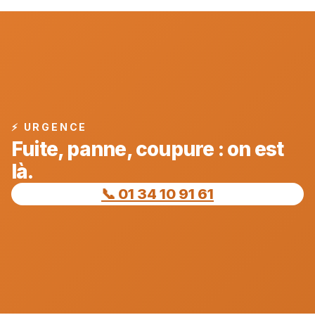
⚡ URGENCE
Fuite, panne, coupure : on est
là.
📞 01 34 10 91 61