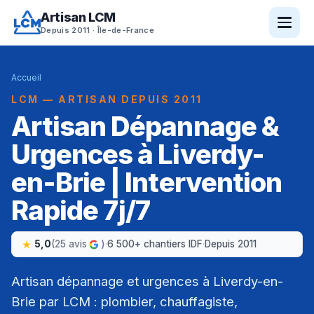
Artisan LCM
Depuis 2011 · Île-de-France
Accueil
LCM — ARTISAN DEPUIS 2011
Artisan Dépannage &
Urgences à Liverdy-
en-Brie | Intervention
Rapide 7j/7
5,0
(25 avis
)
·
6 500+ chantiers IDF
·
Depuis 2011
Artisan dépannage et urgences à Liverdy-en-
Brie par LCM : plombier, chauffagiste,