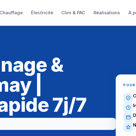
Chauffage
Électricité
Clim & PAC
Réalisations
À p
nnage &
may |
POUR
apide 7j/7
C
I
D
N