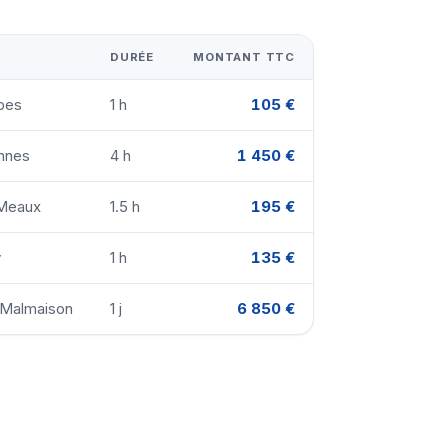
DURÉE
MONTANT TTC
bes
1 h
105 €
ennes
4 h
1 450 €
 Meaux
1.5 h
195 €
y
1 h
135 €
l-Malmaison
1 j
6 850 €