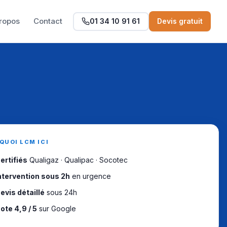
ropos
Contact
01 34 10 91 61
Devis gratuit
QUOI LCM ICI
ertifiés
Qualigaz · Qualipac · Socotec
ntervention sous 2h
en urgence
evis détaillé
sous 24h
ote 4,9 / 5
sur Google