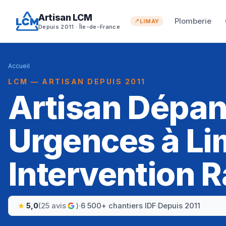
Artisan LCM
Plomberie
LIMAY
Depuis 2011 · Île-de-France
Accueil
LCM — ARTISAN DEPUIS 2011
Artisan Dépa
Urgences à Li
Intervention R
5,0
(25 avis
)
·
6 500+ chantiers IDF
·
Depuis 2011