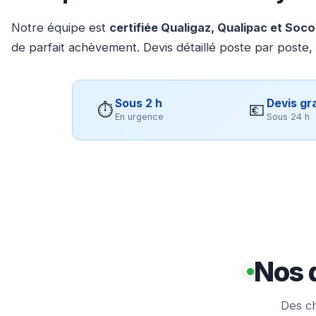
Notre équipe est
certifiée Qualigaz, Qualipac et Soc
de parfait achèvement. Devis détaillé poste par poste,
Sous 2 h
Devis gra
⏱
💶
En urgence
Sous 24 h
Nos 
Des ch