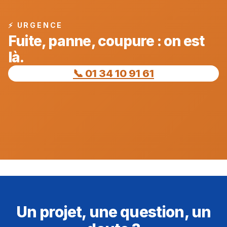
⚡ URGENCE
Fuite, panne, coupure : on est
là.
📞 01 34 10 91 61
Un projet, une question, un