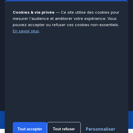
Yvelines
78
Essonne
91
Cookies & vie privée
— Ce site utilise des cookies pour
Seine-et-Marne
77
mesurer l'audience et améliorer votre expérience. Vous
pouvez accepter ou refuser ces cookies non-essentiels.
Voir toutes les villes →
En savoir plus
.
CERTIFICATIONS & ASSURANCES :
Qualigaz
Qualipac
n° 704841
Socotec
CAPEB
Décennale BPCE
PAIEMENT APRÈS INTERVENTION :
CB
Espèces
Chèque
Virement
© LCM 2026 · Artisan depuis 2011 · SARL au capital 7 800 €
284 rue d’Épinay, 95100 Argenteuil · SIREN 534 981 352 ·
RCS Pontoise · TVA FR65534981352
LCM
ACCUEIL PRINCIPAL
Personnaliser
Tout accepter
Tout refuser