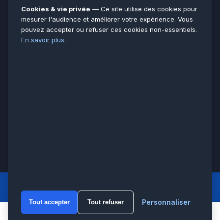
Essonne
91
Cookies & vie privée
— Ce site utilise des cookies pour
Seine-et-Marne
77
mesurer l'audience et améliorer votre expérience. Vous
pouvez accepter ou refuser ces cookies non-essentiels.
Voir toutes les villes →
En savoir plus
.
CERTIFICATIONS & ASSURANCES :
Qualigaz
Qualipac
n° 704841
Socotec
CAPEB
Décennale BPCE
PAIEMENT APRÈS INTERVENTION :
CB
Espèces
Chèque
Virement
© LCM 2026 · Artisan depuis 2011 · SARL au capital 7 800 €
284 rue d’Épinay, 95100 Argenteuil · SIREN 534 981 352 ·
RCS Pontoise · TVA FR65534981352
LCM
ACCUEIL PRINCIPAL
Personnaliser
Tout accepter
Tout refuser
WhatsA