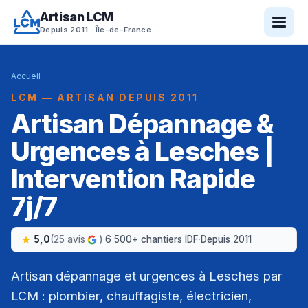
Artisan LCM
Depuis 2011 · Île-de-France
Accueil
LCM — ARTISAN DEPUIS 2011
Artisan Dépannage &
Urgences à Lesches |
Intervention Rapide
7j/7
5,0
(25 avis
)
·
6 500+ chantiers IDF
·
Depuis 2011
Artisan dépannage et urgences à Lesches par
LCM : plombier, chauffagiste, électricien,