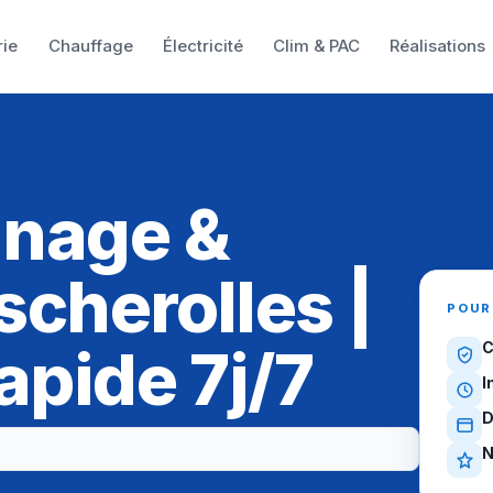
rie
Chauffage
Électricité
Clim & PAC
Réalisations
nnage &
cherolles |
POUR
apide 7j/7
C
I
D
N