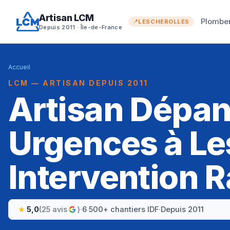
Artisan LCM
Plombe
LESCHEROLLES
Depuis 2011 · Île-de-France
Accueil
LCM — ARTISAN DEPUIS 2011
Artisan Dépa
Urgences à Les
Intervention R
5,0
(25 avis
)
·
6 500+ chantiers IDF
·
Depuis 2011