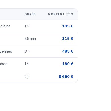
DURÉE
MONTANT TTC
r-Seine
1 h
195 €
45 min
115 €
ncennes
3 h
485 €
ombes
1 h
180 €
2 j
8 650 €