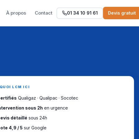
À propos
Contact
01 34 10 91 61
Devis gratuit
QUOI LCM ICI
ertifiés
Qualigaz · Qualipac · Socotec
ntervention sous 2h
en urgence
evis détaillé
sous 24h
ote 4,9 / 5
sur Google