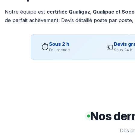
Notre équipe est
certifiée Qualigaz, Qualipac et Soc
de parfait achèvement. Devis détaillé poste par poste,
Sous 2 h
Devis gra
⏱
💶
En urgence
Sous 24 h
Nos dern
Des ch