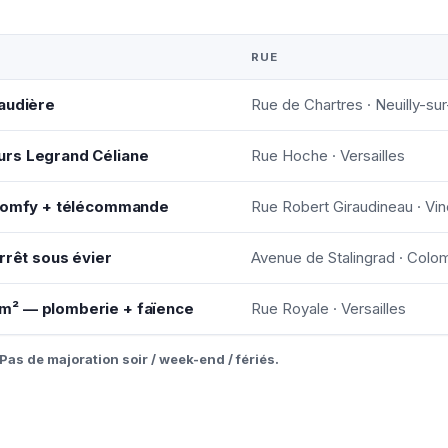
RUE
haudière
Rue de Chartres · Neuilly-su
urs Legrand Céliane
Rue Hoche · Versailles
 Somfy + télécommande
Rue Robert Giraudineau · Vi
rrêt sous évier
Avenue de Stalingrad · Col
m² — plomberie + faïence
Rue Royale · Versailles
Pas de majoration soir / week-end / fériés.