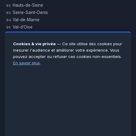
Hauts-de-Seine
92
Seine-Saint-Denis
93
Val-de-Marne
94
Val-d’Oise
95
Yvelines
78
Essonne
91
Cookies & vie privée
— Ce site utilise des cookies pour
Seine-et-Marne
77
mesurer l'audience et améliorer votre expérience. Vous
pouvez accepter ou refuser ces cookies non-essentiels.
Voir toutes les villes →
En savoir plus
.
CERTIFICATIONS & ASSURANCES :
Qualigaz
Qualipac
n° 704841
Socotec
CAPEB
Décennale BPCE
PAIEMENT APRÈS INTERVENTION :
CB
Espèces
Chèque
Virement
© LCM 2026 · Artisan depuis 2011 · SARL au capital 7 800 €
284 rue d’Épinay, 95100 Argenteuil · SIREN 534 981 352 ·
RCS Pontoise · TVA FR65534981352