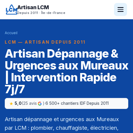
Artisan LCM
Depuis 2011 · Île-de-France
Accueil
LCM — ARTISAN DEPUIS 2011
Artisan Dépannage &
Urgences aux Mureaux
| Intervention Rapide
7j/7
5,0
(25 avis
)
·
6 500+ chantiers IDF
·
Depuis 2011
Artisan dépannage et urgences aux Mureaux
par LCM : plombier, chauffagiste, électricien,