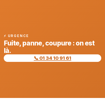
⚡ URGENCE
Fuite, panne, coupure : on est
là.
📞 01 34 10 91 61