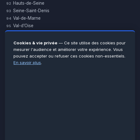
Hauts-de-Seine
92
Seine-Saint-Denis
93
Val-de-Marne
94
Val-d’Oise
95
Yvelines
78
Essonne
91
Cookies & vie privée
— Ce site utilise des cookies pour
Seine-et-Marne
77
mesurer l'audience et améliorer votre expérience. Vous
pouvez accepter ou refuser ces cookies non-essentiels.
Voir toutes les villes →
En savoir plus
.
CERTIFICATIONS & ASSURANCES :
Qualigaz
Qualipac
n° 704841
Socotec
CAPEB
Décennale BPCE
PAIEMENT APRÈS INTERVENTION :
CB
Espèces
Chèque
Virement
© LCM 2026 · Artisan depuis 2011 · SARL au capital 7 800 €
284 rue d’Épinay, 95100 Argenteuil · SIREN 534 981 352 ·
RCS Pontoise · TVA FR65534981352