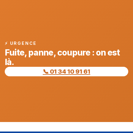
⚡ URGENCE
Fuite, panne, coupure : on est
là.
📞 01 34 10 91 61