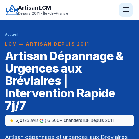
Artisan LCM
Depuis 2011 · Île-de-France
Accueil
LCM — ARTISAN DEPUIS 2011
Artisan Dépannage &
Urgences aux
Bréviaires |
Intervention Rapide
7j/7
5,0
(25 avis
)
·
6 500+ chantiers IDF
·
Depuis 2011
Artisan dépannage et urgences aux Bréviaires