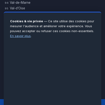
Val-de-Marne
94
Val-d’Oise
95
Yvelines
78
Essonne
91
Cookies & vie privée
— Ce site utilise des cookies pour
Seine-et-Marne
77
mesurer l'audience et améliorer votre expérience. Vous
pouvez accepter ou refuser ces cookies non-essentiels.
Voir toutes les villes →
En savoir plus
.
CERTIFICATIONS & ASSURANCES :
Qualigaz
Qualipac
n° 704841
Socotec
CAPEB
Décennale BPCE
PAIEMENT APRÈS INTERVENTION :
CB
Espèces
Chèque
Virement
© LCM 2026 · Artisan depuis 2011 · SARL au capital 7 800 €
284 rue d’Épinay, 95100 Argenteuil · SIREN 534 981 352 ·
RCS Pontoise · TVA FR65534981352