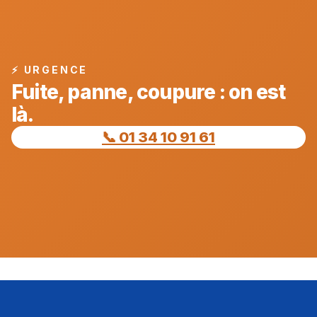
⚡ URGENCE
Fuite, panne, coupure : on est
là.
📞 01 34 10 91 61