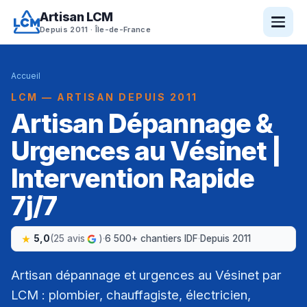
Artisan LCM
Depuis 2011 · Île-de-France
Accueil
LCM — ARTISAN DEPUIS 2011
Artisan Dépannage &
Urgences au Vésinet |
Intervention Rapide
7j/7
5,0
(25 avis
)
·
6 500+ chantiers IDF
·
Depuis 2011
Artisan dépannage et urgences au Vésinet par
LCM : plombier, chauffagiste, électricien,