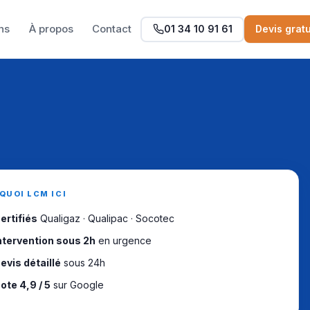
ns
À propos
Contact
01 34 10 91 61
Devis gratu
QUOI LCM ICI
ertifiés
Qualigaz · Qualipac · Socotec
ntervention sous 2h
en urgence
evis détaillé
sous 24h
ote 4,9 / 5
sur Google