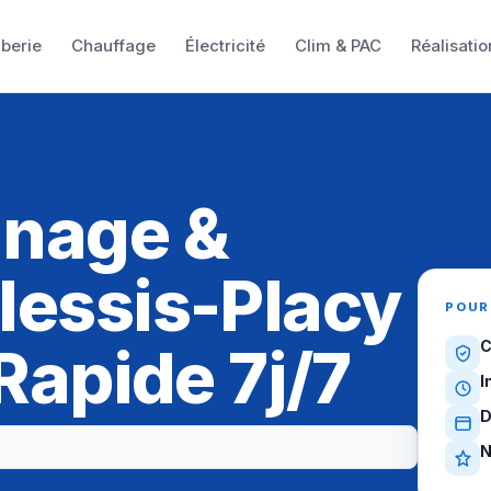
berie
Chauffage
Électricité
Clim & PAC
Réalisatio
nnage &
lessis-Placy
POUR
 Rapide 7j/7
C
I
D
N