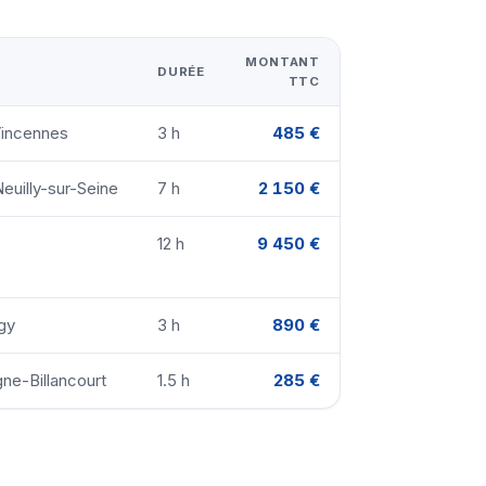
MONTANT
DURÉE
TTC
Vincennes
3 h
485 €
euilly-sur-Seine
7 h
2 150 €
12 h
9 450 €
gy
3 h
890 €
ne-Billancourt
1.5 h
285 €