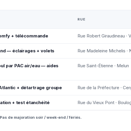
RUE
 Somfy + télécommande
Rue Robert Giraudineau · 
and — éclairages + volets
Rue Madeleine Michelis · N
ul par PAC air/eau — aides
Rue Saint-Étienne · Melun
tlantic + détartrage groupe
Rue de la Préfecture · Cer
ation + test étanchéité
Rue du Vieux Pont · Boulog
Pas de majoration soir / week-end / fériés.