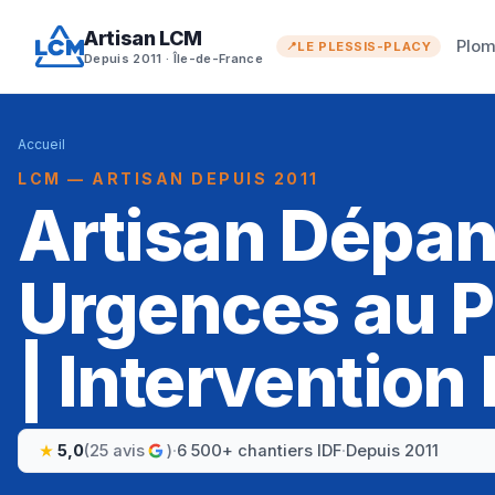
Artisan LCM
Plom
LE PLESSIS-PLACY
Depuis 2011 · Île-de-France
Accueil
LCM — ARTISAN DEPUIS 2011
Artisan Dépa
Urgences au P
| Intervention
5,0
(25 avis
)
·
6 500+ chantiers IDF
·
Depuis 2011