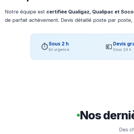
Notre équipe est
certifiée Qualigaz, Qualipac et Soc
de parfait achèvement. Devis détaillé poste par poste,
Sous 2 h
Devis gra
⏱
💶
En urgence
Sous 24 h
Nos derniè
Des ch