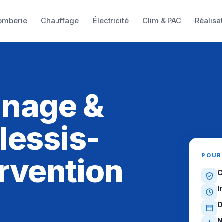
omberie
Chauffage
Électricité
Clim & PAC
Réalisa
nnage &
lessis-
POUR
ervention
C
I
D
N