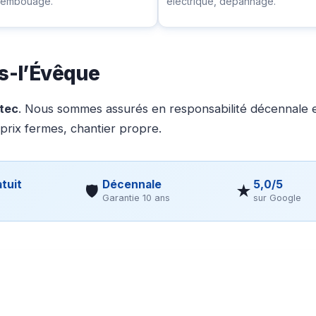
ésembouage.
électrique, dépannage.
is-l’Évêque
otec
. Nous sommes assurés en responsabilité décennale et
 prix fermes, chantier propre.
tuit
Décennale
5,0/5
🛡
★
Garantie 10 ans
sur Google