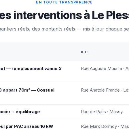
EN TOUTE TRANSPARENCE
es interventions à Le Ple
antiers réels, des montants réels — mis à jour chaque s
RUE
uet — remplacement vanne 3
Rue Auguste Mounié · A
0 appart 70m² — Consuel
Rue Anatole France · Lev
cier + équilibrage
Rue de Paris · Massy
ul par PAC air/eau 16 kW
Rue Marx Dormoy · Ma