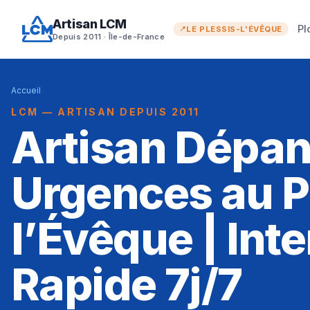
Artisan LCM
Pl
LE PLESSIS-L'ÉVÊQUE
Depuis 2011 · Île-de-France
Accueil
LCM — ARTISAN DEPUIS 2011
Artisan Dépa
Urgences au P
l’Évêque | Int
Rapide 7j/7