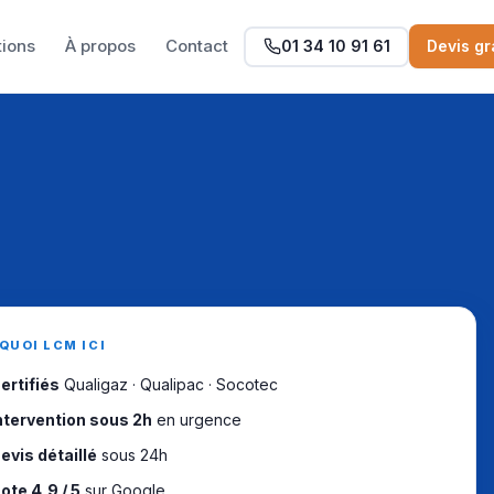
tions
À propos
Contact
01 34 10 91 61
Devis gr
QUOI LCM ICI
ertifiés
Qualigaz · Qualipac · Socotec
ntervention sous 2h
en urgence
evis détaillé
sous 24h
ote 4,9 / 5
sur Google