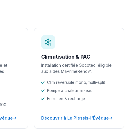
Climatisation & PAC
e et
Installation certifiée Socotec, éligible
iés
aux aides MaPrimeRénov’.
Clim réversible mono/multi-split
Pompe à chaleur air-eau
Entretien & recharge
-100
→
→
Évêque
Découvrir à Le Plessis-l'Évêque