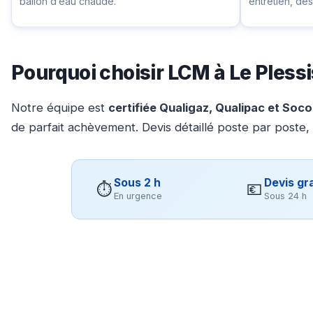
ballon d’eau chaude.
entretien, d
Pourquoi choisir LCM à Le Pless
Notre équipe est
certifiée Qualigaz, Qualipac et Soc
de parfait achèvement. Devis détaillé poste par poste,
Sous 2 h
Devis gra
⏱
💶
En urgence
Sous 24 h