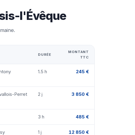
ssis-l'Évêque
emaine.
MONTANT
DURÉE
TTC
ntony
1.5 h
245 €
allois-Perret
2 j
3 850 €
3 h
485 €
ssy
1 j
12 850 €