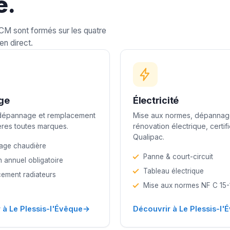
e.
LCM sont formés sur les quatre
en direct.
ge
Électricité
 dépannage et remplacement
Mise aux normes, dépannag
res toutes marques.
rénovation électrique, certif
Qualipac.
age chaudière
Panne & court-circuit
n annuel obligatoire
Tableau électrique
ement radiateurs
Mise aux normes NF C 15
→
 à Le Plessis-l'Évêque
Découvrir à Le Plessis-l'