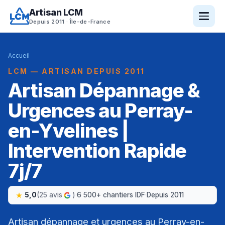
Artisan LCM
Depuis 2011 · Île-de-France
Accueil
LCM — ARTISAN DEPUIS 2011
Artisan Dépannage &
Urgences au Perray-
en-Yvelines |
Intervention Rapide
7j/7
5,0
(25 avis
)
·
6 500+ chantiers IDF
·
Depuis 2011
Artisan dépannage et urgences au Perray-en-