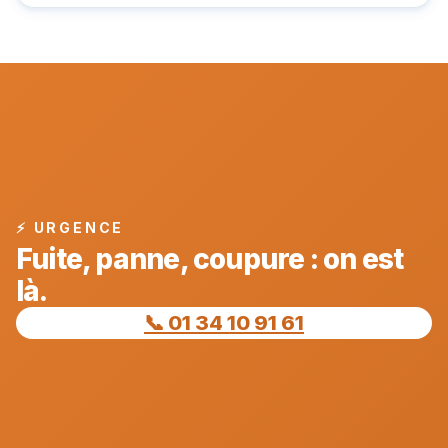
⚡ URGENCE
Fuite, panne, coupure : on est
là.
📞 01 34 10 91 61