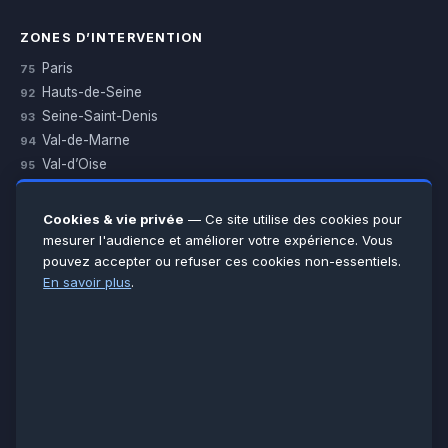
ZONES D’INTERVENTION
Paris
75
Hauts-de-Seine
92
Seine-Saint-Denis
93
Val-de-Marne
94
Val-d’Oise
95
Yvelines
78
Essonne
91
Cookies & vie privée
— Ce site utilise des cookies pour
Seine-et-Marne
77
mesurer l'audience et améliorer votre expérience. Vous
pouvez accepter ou refuser ces cookies non-essentiels.
Voir toutes les villes →
En savoir plus
.
CERTIFICATIONS & ASSURANCES :
Qualigaz
Qualipac
n° 704841
Socotec
CAPEB
Décennale BPCE
PAIEMENT APRÈS INTERVENTION :
CB
Espèces
Chèque
Virement