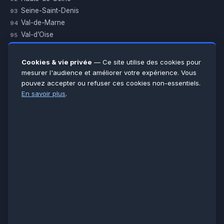
Seine-Saint-Denis
93
Val-de-Marne
94
Val-d’Oise
95
Yvelines
78
Essonne
91
Cookies & vie privée
— Ce site utilise des cookies pour
Seine-et-Marne
77
mesurer l'audience et améliorer votre expérience. Vous
pouvez accepter ou refuser ces cookies non-essentiels.
Voir toutes les villes →
En savoir plus
.
CERTIFICATIONS & ASSURANCES :
Qualigaz
Qualipac
n° 704841
Socotec
CAPEB
Décennale BPCE
PAIEMENT APRÈS INTERVENTION :
CB
Espèces
Chèque
Virement
© LCM 2026 · Artisan depuis 2011 · SARL au capital 7 800 €
284 rue d’Épinay, 95100 Argenteuil · SIREN 534 981 352 ·
RCS Pontoise · TVA FR65534981352