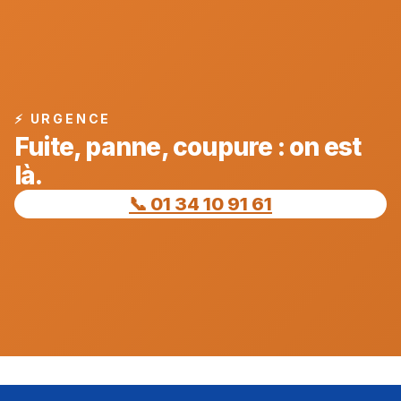
⚡ URGENCE
Fuite, panne, coupure : on est
là.
📞 01 34 10 91 61