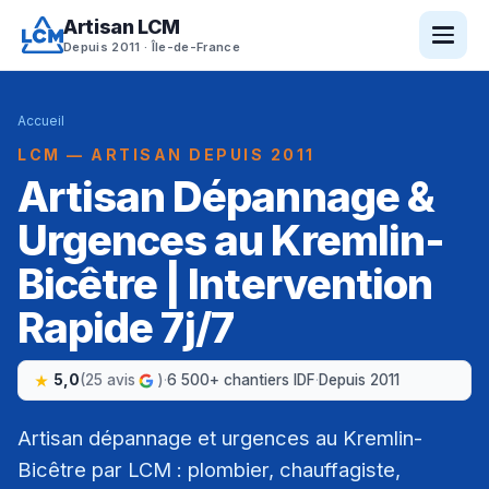
Artisan LCM
Depuis 2011 · Île-de-France
Accueil
LCM — ARTISAN DEPUIS 2011
Artisan Dépannage &
Urgences au Kremlin-
Bicêtre | Intervention
Rapide 7j/7
5,0
(25 avis
)
·
6 500+ chantiers IDF
·
Depuis 2011
Artisan dépannage et urgences au Kremlin-
Bicêtre par LCM : plombier, chauffagiste,