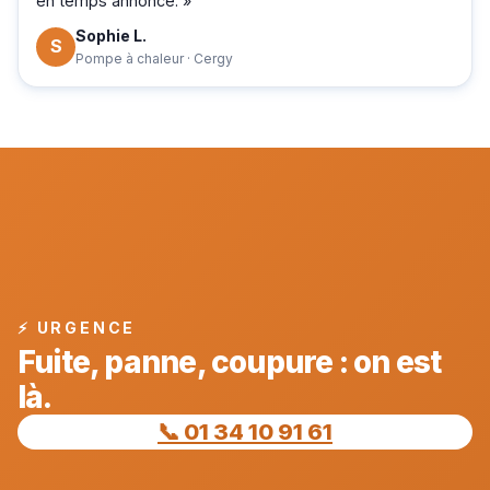
en temps annoncé. »
Sophie L.
S
Pompe à chaleur · Cergy
⚡ URGENCE
Fuite, panne, coupure : on est
là.
📞 01 34 10 91 61