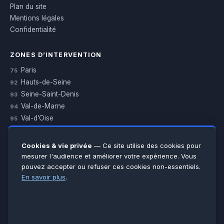
Plan du site
Mentions légales
Confidentialité
ZONES D’INTERVENTION
Paris
75
Hauts-de-Seine
92
Seine-Saint-Denis
93
Val-de-Marne
94
Val-d’Oise
95
Yvelines
78
Essonne
91
Cookies & vie privée
— Ce site utilise des cookies pour
Seine-et-Marne
77
mesurer l'audience et améliorer votre expérience. Vous
pouvez accepter ou refuser ces cookies non-essentiels.
Voir toutes les villes →
En savoir plus
.
CERTIFICATIONS & ASSURANCES :
Qualigaz
Qualipac
n° 704841
Socotec
CAPEB
Décennale BPCE