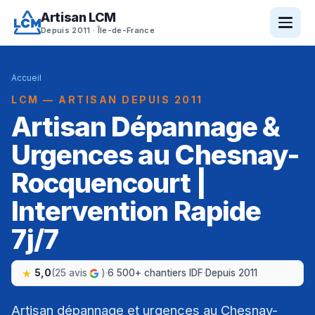
Artisan LCM
Depuis 2011 · Île-de-France
Accueil
LCM — ARTISAN DEPUIS 2011
Artisan Dépannage &
Urgences au Chesnay-
Rocquencourt |
Intervention Rapide
7j/7
5,0
(25 avis
)
·
6 500+ chantiers IDF
·
Depuis 2011
Artisan dépannage et urgences au Chesnay-