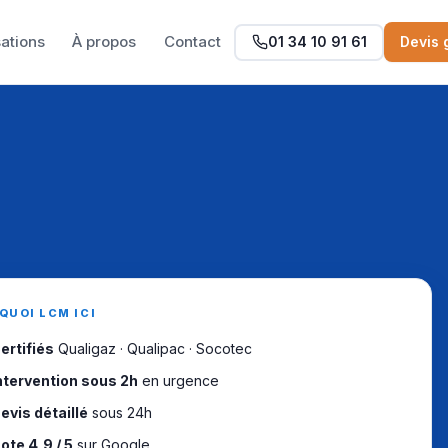
sations
À propos
Contact
01 34 10 91 61
Devis 
QUOI LCM ICI
ertifiés
Qualigaz · Qualipac · Socotec
ntervention sous 2h
en urgence
evis détaillé
sous 24h
ote 4,9 / 5
sur Google