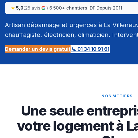
5,0
(25 avis
)
·
6 500+ chantiers IDF
·
Depuis 2011
Artisan dépannage et urgences à La Villeneu
chauffagiste, électricien, climaticien. Interven
Demander un devis gratuit
📞 01 34 10 91 61
NOS MÉTIERS
Une seule entrepri
votre logement à L