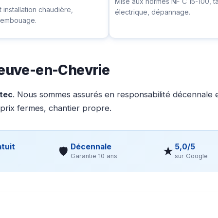
Mise aux normes NF C 15-100, t
installation chaudière,
électrique, dépannage.
ésembouage.
eneuve-en-Chevrie
otec
. Nous sommes assurés en responsabilité décennale et
 prix fermes, chantier propre.
tuit
Décennale
5,0/5
🛡
★
Garantie 10 ans
sur Google