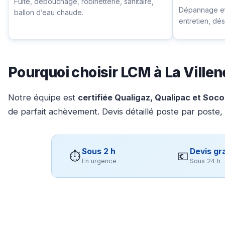
Fuite, débouchage, robinetterie, sanitaire,
Dépannage et 
ballon d’eau chaude.
entretien, d
Pourquoi choisir LCM à La Vill
Notre équipe est
certifiée Qualigaz, Qualipac et Soc
de parfait achèvement. Devis détaillé poste par poste,
Sous 2 h
Devis gra
⏱
💶
En urgence
Sous 24 h