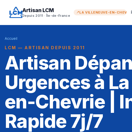
Artisan LCM
LA VILLENEUVE-EN-CHEVRI
Depuis 2011 · Île-de-France
Accueil
LCM — ARTISAN DEPUIS 2011
Artisan Dépa
Urgences à La
en-Chevrie | I
Rapide 7j/7