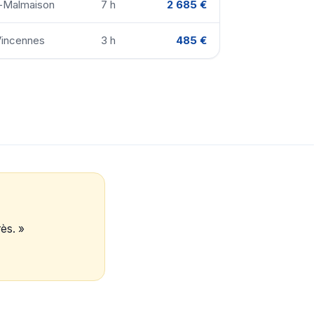
il-Malmaison
7 h
2 685 €
Vincennes
3 h
485 €
rès. »