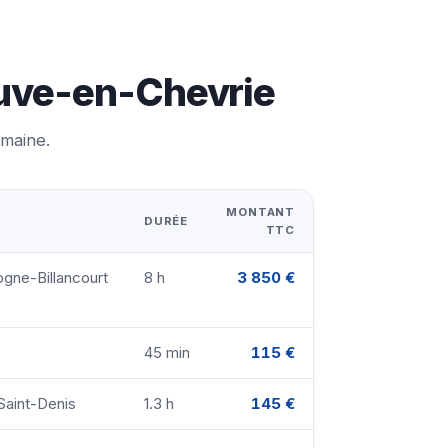
neuve-en-Chevrie
emaine.
MONTANT
DURÉE
TTC
ogne-Billancourt
8 h
3 850 €
45 min
115 €
Saint-Denis
1.3 h
145 €