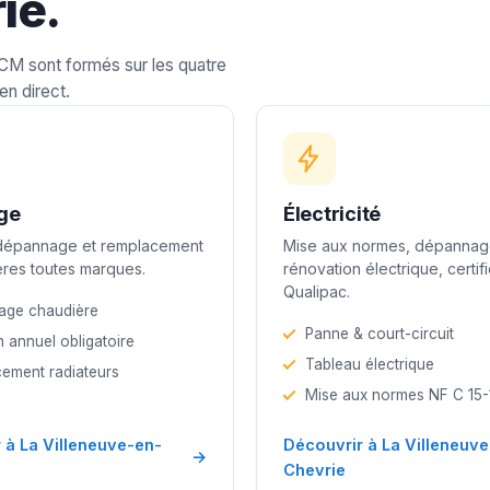
ie.
LCM sont formés sur les quatre
en direct.
ge
Électricité
 dépannage et remplacement
Mise aux normes, dépannag
res toutes marques.
rénovation électrique, certif
Qualipac.
age chaudière
Panne & court-circuit
n annuel obligatoire
Tableau électrique
ement radiateurs
Mise aux normes NF C 15
 à La Villeneuve-en-
Découvrir à La Villeneuv
→
Chevrie