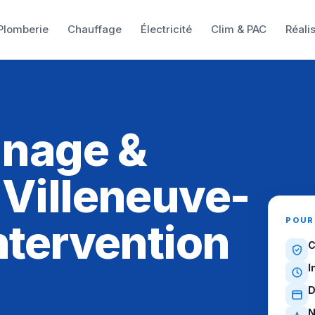
Plomberie
Chauffage
Électricité
Clim & PAC
Réali
E
nnage &
 Villeneuve-
POUR
ntervention
C
I
D
N