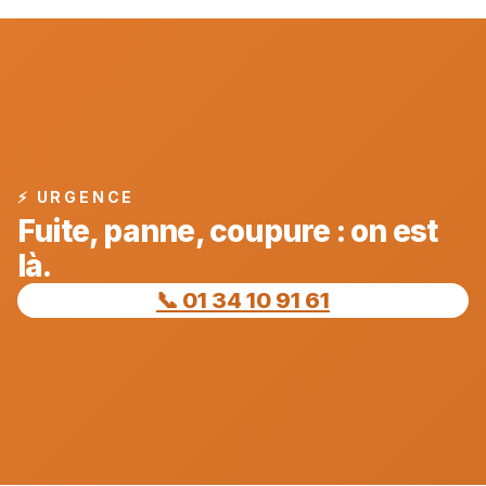
⚡ URGENCE
Fuite, panne, coupure : on est
là.
📞 01 34 10 91 61