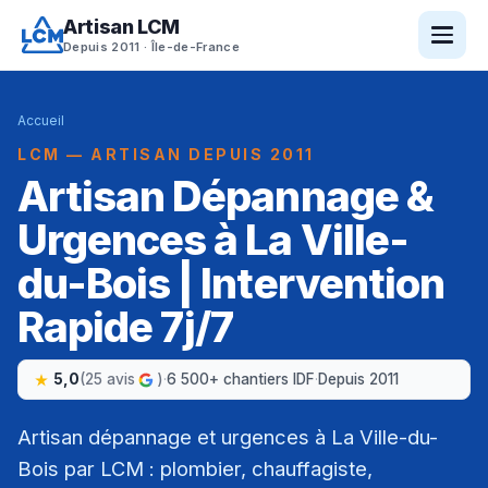
Artisan LCM
Depuis 2011 · Île-de-France
Accueil
LCM — ARTISAN DEPUIS 2011
Artisan Dépannage &
Urgences à La Ville-
du-Bois | Intervention
Rapide 7j/7
5,0
(25 avis
)
·
6 500+ chantiers IDF
·
Depuis 2011
Artisan dépannage et urgences à La Ville-du-
Bois par LCM : plombier, chauffagiste,