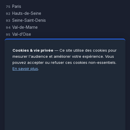
Paris
75
Hauts-de-Seine
92
Seine-Saint-Denis
93
Val-de-Marne
94
Val-d’Oise
95
Yvelines
78
Essonne
91
Cookies & vie privée
— Ce site utilise des cookies pour
Seine-et-Marne
77
mesurer l'audience et améliorer votre expérience. Vous
pouvez accepter ou refuser ces cookies non-essentiels.
Voir toutes les villes →
En savoir plus
.
CERTIFICATIONS & ASSURANCES :
Qualigaz
Qualipac
n° 704841
Socotec
CAPEB
Décennale BPCE
PAIEMENT APRÈS INTERVENTION :
CB
Espèces
Chèque
Virement
© LCM 2026 · Artisan depuis 2011 · SARL au capital 7 800 €
284 rue d’Épinay, 95100 Argenteuil · SIREN 534 981 352 ·