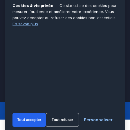
Essonne
91
Cookies & vie privée
— Ce site utilise des cookies pour
Seine-et-Marne
77
mesurer l'audience et améliorer votre expérience. Vous
pouvez accepter ou refuser ces cookies non-essentiels.
Voir toutes les villes →
En savoir plus
.
CERTIFICATIONS & ASSURANCES :
Qualigaz
Qualipac
n° 704841
Socotec
CAPEB
Décennale BPCE
PAIEMENT APRÈS INTERVENTION :
CB
Espèces
Chèque
Virement
© LCM 2026 · Artisan depuis 2011 · SARL au capital 7 800 €
284 rue d’Épinay, 95100 Argenteuil · SIREN 534 981 352 ·
RCS Pontoise · TVA FR65534981352
LCM
ACCUEIL PRINCIPAL
Personnaliser
Tout accepter
Tout refuser
WhatsA