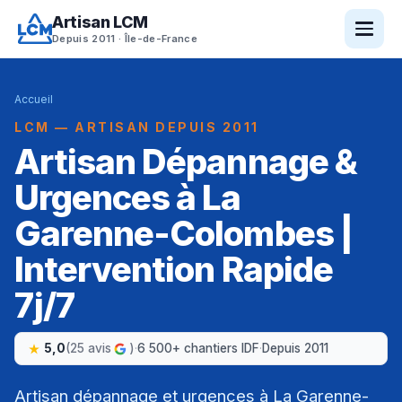
Artisan LCM
Depuis 2011 · Île-de-France
Accueil
LCM — ARTISAN DEPUIS 2011
Artisan Dépannage &
Urgences à La
Garenne-Colombes |
Intervention Rapide
7j/7
5,0
(25 avis
)
·
6 500+ chantiers IDF
·
Depuis 2011
Artisan dépannage et urgences à La Garenne-