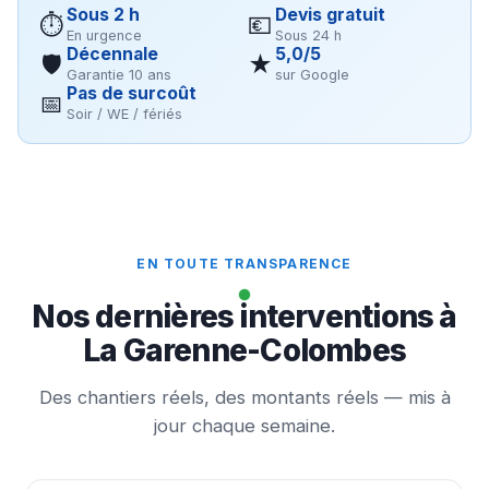
Sous 2 h
Devis gratuit
⏱
💶
En urgence
Sous 24 h
Décennale
5,0/5
🛡
★
Garantie 10 ans
sur Google
Pas de surcoût
📅
Soir / WE / fériés
EN TOUTE TRANSPARENCE
Nos dernières interventions à
La Garenne-Colombes
Des chantiers réels, des montants réels — mis à
jour chaque semaine.