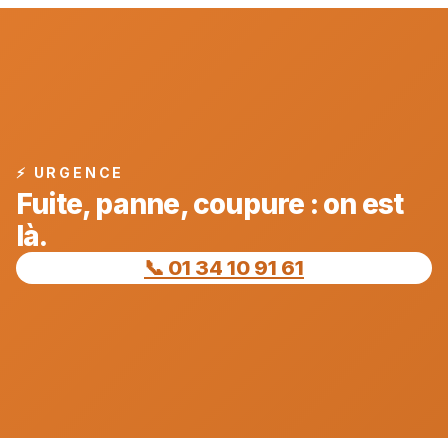
⚡ URGENCE
Fuite, panne, coupure : on est
là.
📞 01 34 10 91 61