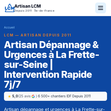
Artisan LCM
Depuis 2011 · Île-de-France
Accueil
LCM — ARTISAN DEPUIS 2011
Artisan Dépannage &
Urgences à La Frette-
sur-Seine |
Intervention Rapide
7j/7
5,0
(25 avis
)
·
6 500+ chantiers IDF
·
Depuis 2011
Artisan dépannage et urgences à La Frette-sur-