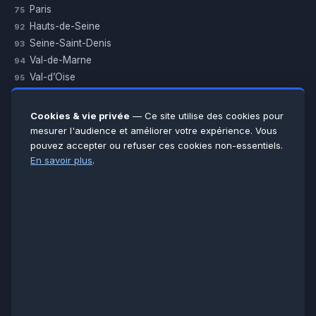
Paris
75
Hauts-de-Seine
92
Seine-Saint-Denis
93
Val-de-Marne
94
Val-d’Oise
95
Yvelines
78
Essonne
91
Cookies & vie privée
— Ce site utilise des cookies pour
Seine-et-Marne
77
mesurer l'audience et améliorer votre expérience. Vous
pouvez accepter ou refuser ces cookies non-essentiels.
Voir toutes les villes →
En savoir plus
.
CERTIFICATIONS & ASSURANCES :
Qualigaz
Qualipac
n° 704841
Socotec
CAPEB
Décennale BPCE
PAIEMENT APRÈS INTERVENTION :
CB
Espèces
Chèque
Virement
© LCM 2026 · Artisan depuis 2011 · SARL au capital 7 800 €
284 rue d’Épinay, 95100 Argenteuil · SIREN 534 981 352 ·