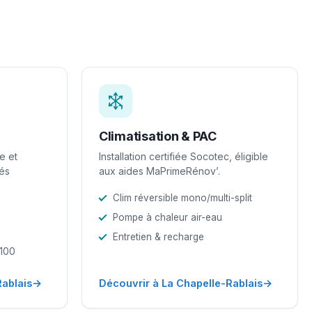
Climatisation & PAC
e et
Installation certifiée Socotec, éligible
iés
aux aides MaPrimeRénov’.
Clim réversible mono/multi-split
Pompe à chaleur air-eau
Entretien & recharge
-100
→
→
Rablais
Découvrir à La Chapelle-Rablais