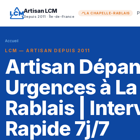
Artisan LCM
P
LA CHAPELLE-RABLAIS
Depuis 2011 · Île-de-France
Accueil
LCM — ARTISAN DEPUIS 2011
Artisan Dépa
Urgences à La
Rablais | Inte
Rapide 7j/7