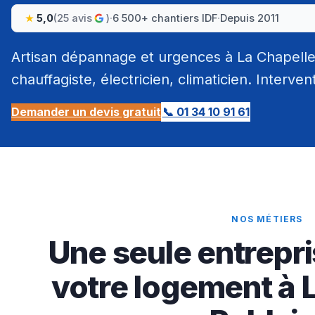
5,0
(25 avis
)
·
6 500+ chantiers IDF
·
Depuis 2011
Artisan dépannage et urgences à La Chapelle
chauffagiste, électricien, climaticien. Interven
Demander un devis gratuit
📞 01 34 10 91 61
NOS MÉTIERS
Une seule entrepri
votre logement à 