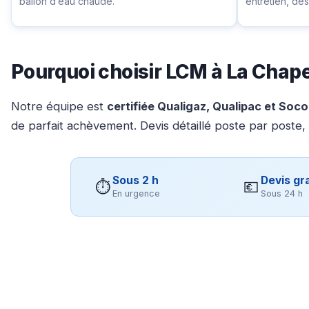
ballon d’eau chaude.
entretien, d
Pourquoi choisir LCM à La Chape
Notre équipe est
certifiée Qualigaz, Qualipac et Soc
de parfait achèvement. Devis détaillé poste par poste,
Sous 2 h
Devis gra
⏱
💶
En urgence
Sous 24 h