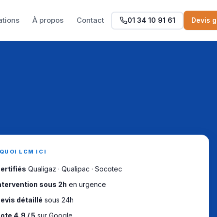
ations
À propos
Contact
01 34 10 91 61
Devis g
QUOI LCM ICI
ertifiés
Qualigaz · Qualipac · Socotec
ntervention sous 2h
en urgence
evis détaillé
sous 24h
ote 4,9 / 5
sur Google