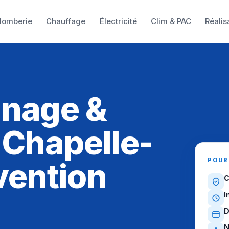
lomberie
Chauffage
Électricité
Clim & PAC
Réalis
nnage &
 Chapelle-
POUR
rvention
C
I
D
N