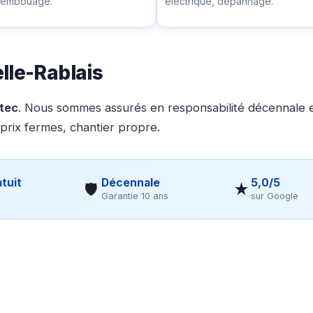
ésembouage.
électrique, dépannage.
lle-Rablais
otec
. Nous sommes assurés en responsabilité décennale et
 prix fermes, chantier propre.
tuit
Décennale
5,0/5
🛡
★
Garantie 10 ans
sur Google