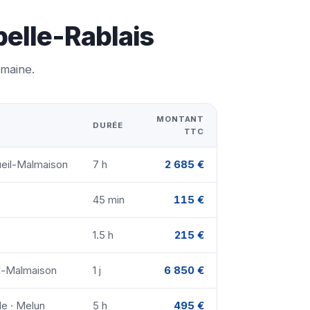
pelle-Rablais
emaine.
MONTANT
DURÉE
TTC
ueil-Malmaison
7 h
2 685 €
45 min
115 €
1.5 h
215 €
il-Malmaison
1 j
6 850 €
le · Melun
5 h
495 €