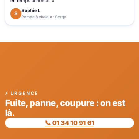
en temps annoncé. »
Sophie L.
S
Pompe à chaleur · Cergy
⚡ URGENCE
Fuite, panne, coupure : on est
là.
📞 01 34 10 91 61