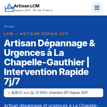
Artisan LCM
Depuis 2011 · Île-de-France
Accueil
LCM — ARTISAN DEPUIS 2011
Artisan Dépannage &
Urgences à La
Chapelle-Gauthier |
Intervention Rapide
7j/7
5,0
(25 avis
)
·
6 500+ chantiers IDF
·
Depuis 2011
Artisan dépannage et urgences à La Chapelle-