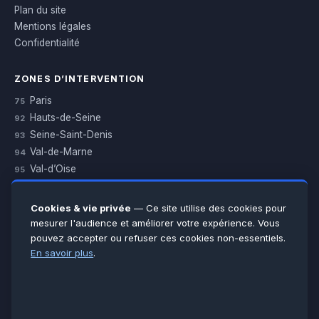
Plan du site
Mentions légales
Confidentialité
ZONES D’INTERVENTION
Paris
75
Hauts-de-Seine
92
Seine-Saint-Denis
93
Val-de-Marne
94
Val-d’Oise
95
Yvelines
78
Essonne
91
Cookies & vie privée
— Ce site utilise des cookies pour
Seine-et-Marne
77
mesurer l'audience et améliorer votre expérience. Vous
pouvez accepter ou refuser ces cookies non-essentiels.
Voir toutes les villes →
En savoir plus
.
CERTIFICATIONS & ASSURANCES :
Qualigaz
Qualipac
n° 704841
Socotec
CAPEB
Décennale BPCE