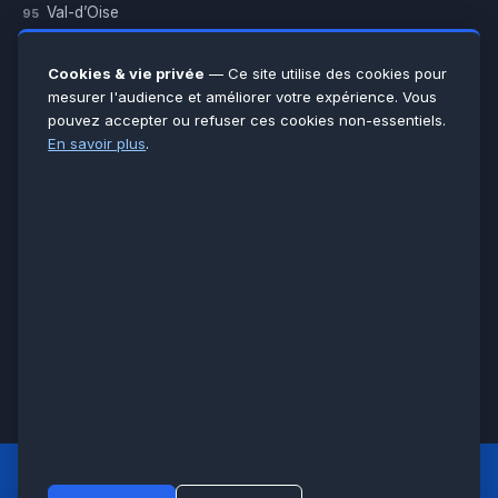
Val-d’Oise
95
Yvelines
78
Essonne
91
Cookies & vie privée
— Ce site utilise des cookies pour
Seine-et-Marne
77
mesurer l'audience et améliorer votre expérience. Vous
pouvez accepter ou refuser ces cookies non-essentiels.
Voir toutes les villes →
En savoir plus
.
CERTIFICATIONS & ASSURANCES :
Qualigaz
Qualipac
n° 704841
Socotec
CAPEB
Décennale BPCE
PAIEMENT APRÈS INTERVENTION :
CB
Espèces
Chèque
Virement
© LCM 2026 · Artisan depuis 2011 · SARL au capital 7 800 €
284 rue d’Épinay, 95100 Argenteuil · SIREN 534 981 352 ·
RCS Pontoise · TVA FR65534981352
LCM
ACCUEIL PRINCIPAL