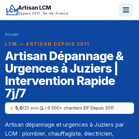
Artisan LCM
Depuis 2011 · Île-de-France
Accueil
LCM — ARTISAN DEPUIS 2011
Artisan Dépannage &
Urgences à Juziers |
Intervention Rapide
7j/7
5,0
(25 avis
)
·
6 500+ chantiers IDF
·
Depuis 2011
Artisan dépannage et urgences à Juziers par
LCM : plombier, chauffagiste, électricien,