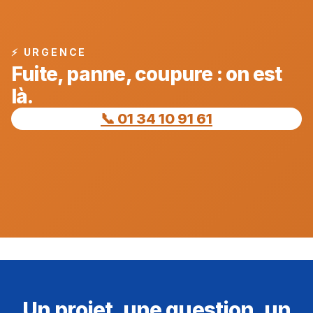
⚡ URGENCE
Fuite, panne, coupure : on est
là.
📞 01 34 10 91 61
Un projet, une question, un