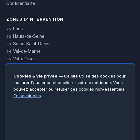
Confidentialité
ZONES D’INTERVENTION
Paris
75
Hauts-de-Seine
92
Seine-Saint-Denis
93
Val-de-Marne
94
Val-d’Oise
95
Yvelines
78
Essonne
91
Cookies & vie privée
— Ce site utilise des cookies pour
Seine-et-Marne
77
mesurer l'audience et améliorer votre expérience. Vous
pouvez accepter ou refuser ces cookies non-essentiels.
Voir toutes les villes →
En savoir plus
.
CERTIFICATIONS & ASSURANCES :
Qualigaz
Qualipac
n° 704841
Socotec
CAPEB
Décennale BPCE
PAIEMENT APRÈS INTERVENTION :
CB
Espèces
Chèque
Virement