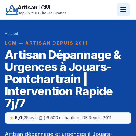
Artisan LCM
Depuis 2011 · Île-de-France
Accueil
LCM — ARTISAN DEPUIS 2011
Artisan Dépannage &
Urgences à Jouars-
Pontchartrain |
Intervention Rapide
7j/7
5,0
(25 avis
)
·
6 500+ chantiers IDF
·
Depuis 2011
Artisan dépannage et urgences à Jouars-