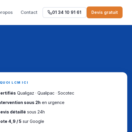
propos
Contact
01 34 10 91 61
Devis gratuit
QUOI LCM ICI
ertifiés
Qualigaz · Qualipac · Socotec
ntervention sous 2h
en urgence
evis détaillé
sous 24h
ote 4,9 / 5
sur Google