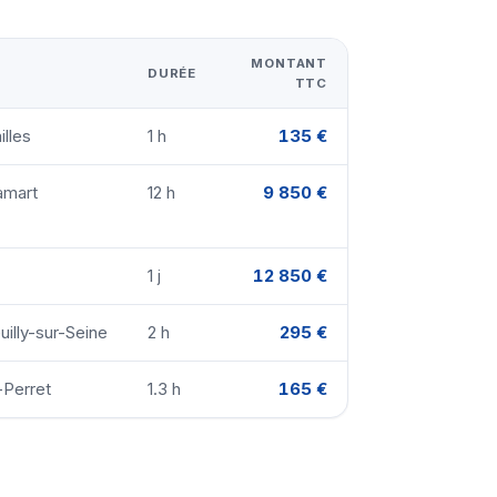
MONTANT
DURÉE
TTC
illes
1 h
135 €
amart
12 h
9 850 €
1 j
12 850 €
uilly-sur-Seine
2 h
295 €
-Perret
1.3 h
165 €