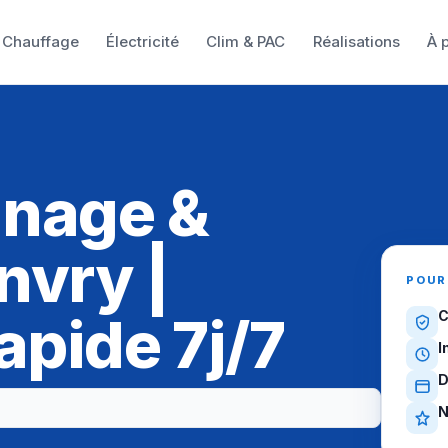
Chauffage
Électricité
Clim & PAC
Réalisations
À 
nnage &
nvry |
POUR
apide 7j/7
C
I
D
N