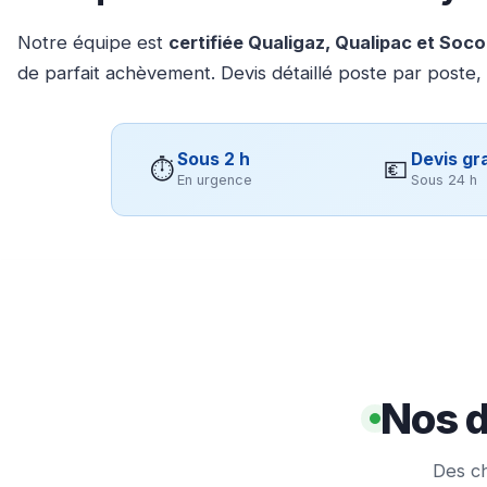
Notre équipe est
certifiée Qualigaz, Qualipac et Soc
de parfait achèvement. Devis détaillé poste par poste,
Sous 2 h
Devis gra
⏱
💶
En urgence
Sous 24 h
Nos d
Des ch