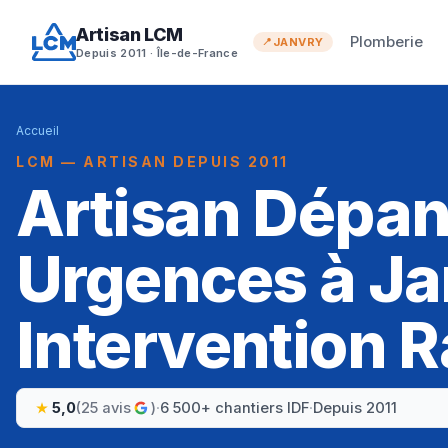
Artisan LCM
Plomberie
JANVRY
Depuis 2011 · Île-de-France
Accueil
LCM — ARTISAN DEPUIS 2011
Artisan Dépa
Urgences à Ja
Intervention R
5,0
(25 avis
)
·
6 500+ chantiers IDF
·
Depuis 2011