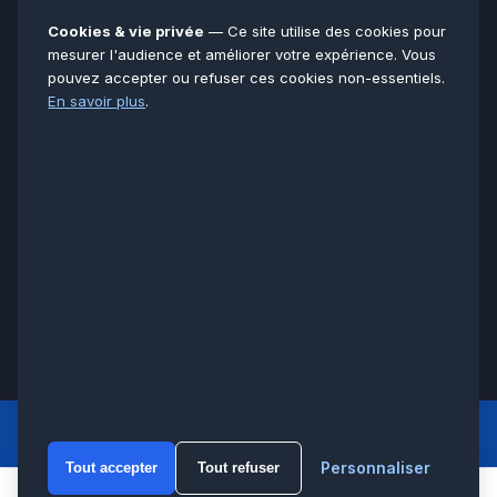
Essonne
91
Cookies & vie privée
— Ce site utilise des cookies pour
Seine-et-Marne
77
mesurer l'audience et améliorer votre expérience. Vous
pouvez accepter ou refuser ces cookies non-essentiels.
Voir toutes les villes →
En savoir plus
.
CERTIFICATIONS & ASSURANCES :
Qualigaz
Qualipac
n° 704841
Socotec
CAPEB
Décennale BPCE
PAIEMENT APRÈS INTERVENTION :
CB
Espèces
Chèque
Virement
© LCM 2026 · Artisan depuis 2011 · SARL au capital 7 800 €
284 rue d’Épinay, 95100 Argenteuil · SIREN 534 981 352 ·
RCS Pontoise · TVA FR65534981352
LCM
ACCUEIL PRINCIPAL
Personnaliser
Tout accepter
Tout refuser