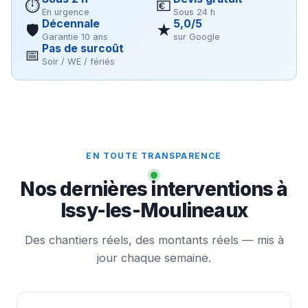
⏱
💶
En urgence
Sous 24 h
Décennale
5,0/5
🛡
★
Garantie 10 ans
sur Google
Pas de surcoût
📅
Soir / WE / fériés
EN TOUTE TRANSPARENCE
Nos dernières interventions à
Issy-les-Moulineaux
Des chantiers réels, des montants réels — mis à
jour chaque semaine.