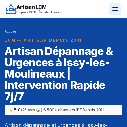
Artisan LCM
Depuis 2011 · Île-de-France
Accueil
LCM — ARTISAN DEPUIS 2011
Artisan Dépannage &
Urgences à Issy-les-
Moulineaux |
Intervention Rapide
7j/7
5,0
(25 avis
)
·
6 500+ chantiers IDF
·
Depuis 2011
Artisan dépannage et urgences à Issy-les-