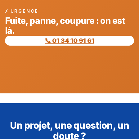
⚡ URGENCE
Fuite, panne, coupure : on est
là.
📞 01 34 10 91 61
Un projet, une question, un
doute ?