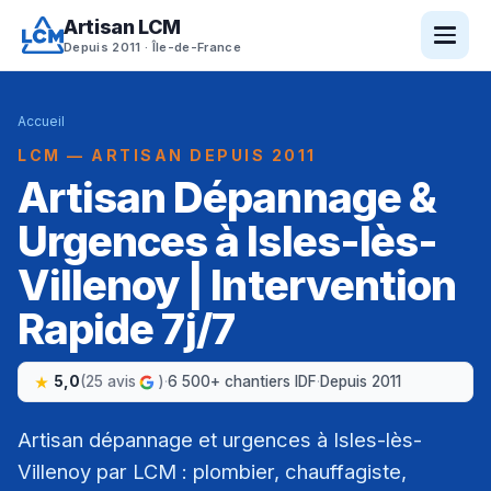
Artisan LCM
Depuis 2011 · Île-de-France
Accueil
LCM — ARTISAN DEPUIS 2011
Artisan Dépannage &
Urgences à Isles-lès-
Villenoy | Intervention
Rapide 7j/7
5,0
(25 avis
)
·
6 500+ chantiers IDF
·
Depuis 2011
Artisan dépannage et urgences à Isles-lès-
Villenoy par LCM : plombier, chauffagiste,