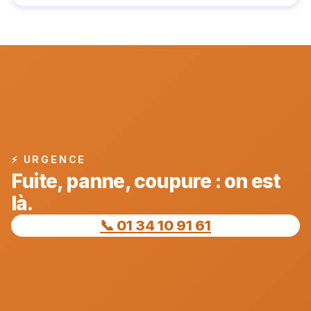
⚡ URGENCE
Fuite, panne, coupure : on est
là.
📞 01 34 10 91 61