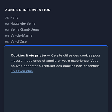
ZONES D’INTERVENTION
Paris
75
Hauts-de-Seine
92
Seine-Saint-Denis
93
Val-de-Marne
94
Val-d’Oise
95
Yvelines
78
Essonne
91
Cookies & vie privée
— Ce site utilise des cookies pour
Seine-et-Marne
77
mesurer l'audience et améliorer votre expérience. Vous
pouvez accepter ou refuser ces cookies non-essentiels.
Voir toutes les villes →
En savoir plus
.
CERTIFICATIONS & ASSURANCES :
Qualigaz
Qualipac
n° 704841
Socotec
CAPEB
Décennale BPCE
PAIEMENT APRÈS INTERVENTION :
CB
Espèces
Chèque
Virement