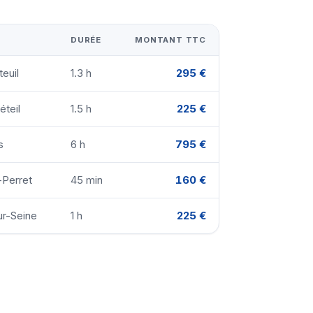
DURÉE
MONTANT TTC
euil
1.3 h
295 €
éteil
1.5 h
225 €
s
6 h
795 €
-Perret
45 min
160 €
ur-Seine
1 h
225 €