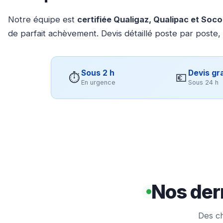
Notre équipe est
certifiée Qualigaz, Qualipac et Soc
de parfait achèvement. Devis détaillé poste par poste,
Sous 2 h
Devis gra
⏱
💶
En urgence
Sous 24 h
Nos dern
Des ch