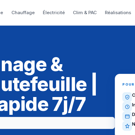
ie
Chauffage
Électricité
Clim & PAC
Réalisations
nnage &
tefeuille |
POUR
apide 7j/7
C
I
D
N