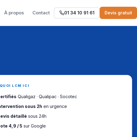
À propos
Contact
01 34 10 91 61
Devis gratuit
QUOI LCM ICI
ertifiés
Qualigaz · Qualipac · Socotec
ntervention sous 2h
en urgence
evis détaillé
sous 24h
ote 4,9 / 5
sur Google