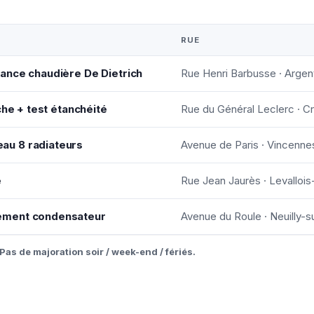
RUE
ance chaudière De Dietrich
Rue Henri Barbusse · Argent
che + test étanchéité
Rue du Général Leclerc · Cr
u 8 radiateurs
Avenue de Paris · Vincenne
e
Rue Jean Jaurès · Levallois
ement condensateur
Avenue du Roule · Neuilly-s
Pas de majoration soir / week-end / fériés.