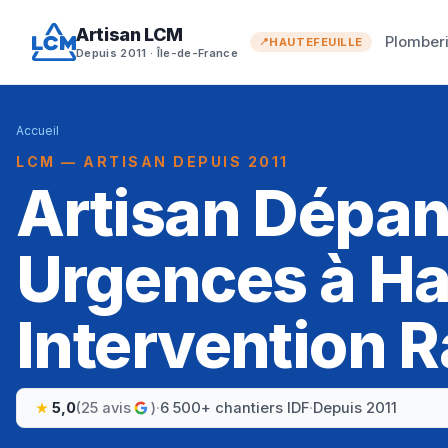
Artisan LCM
Plomber
HAUTEFEUILLE
Depuis 2011 · Île-de-France
Accueil
LCM — ARTISAN DEPUIS 2011
Artisan Dépa
Urgences à Hau
Intervention R
5,0
(25 avis
)
·
6 500+ chantiers IDF
·
Depuis 2011