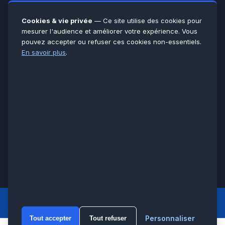
Yvelines
78
Essonne
91
Cookies & vie privée
— Ce site utilise des cookies pour
Seine-et-Marne
77
mesurer l'audience et améliorer votre expérience. Vous
pouvez accepter ou refuser ces cookies non-essentiels.
Voir toutes les villes →
En savoir plus
.
CERTIFICATIONS & ASSURANCES :
Qualigaz
Qualipac
n° 704841
Socotec
CAPEB
Décennale BPCE
PAIEMENT APRÈS INTERVENTION :
CB
Espèces
Chèque
Virement
© LCM 2026 · Artisan depuis 2011 · SARL au capital 7 800 €
284 rue d’Épinay, 95100 Argenteuil · SIREN 534 981 352 ·
RCS Pontoise · TVA FR65534981352
LCM
ACCUEIL PRINCIPAL
Personnaliser
Tout accepter
Tout refuser