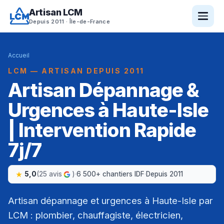
Artisan LCM
Depuis 2011 · Île-de-France
Accueil
LCM — ARTISAN DEPUIS 2011
Artisan Dépannage &
Urgences à Haute-Isle
| Intervention Rapide
7j/7
5,0
(25 avis
)
·
6 500+ chantiers IDF
·
Depuis 2011
Artisan dépannage et urgences à Haute-Isle par
LCM : plombier, chauffagiste, électricien,