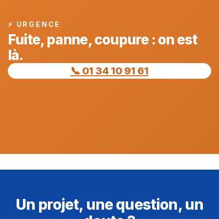
⚡ URGENCE
Fuite, panne, coupure : on est
là.
📞 01 34 10 91 61
Un projet, une question, un