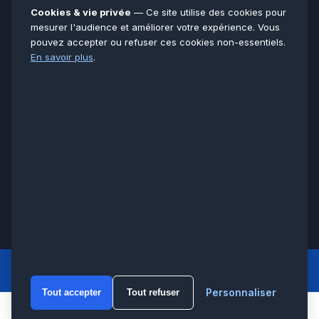
Essonne
91
Cookies & vie privée
— Ce site utilise des cookies pour
Seine-et-Marne
77
mesurer l'audience et améliorer votre expérience. Vous
pouvez accepter ou refuser ces cookies non-essentiels.
Voir toutes les villes →
En savoir plus
.
CERTIFICATIONS & ASSURANCES :
Qualigaz
Qualipac
n° 704841
Socotec
CAPEB
Décennale BPCE
PAIEMENT APRÈS INTERVENTION :
CB
Espèces
Chèque
Virement
© LCM 2026 · Artisan depuis 2011 · SARL au capital 7 800 €
284 rue d’Épinay, 95100 Argenteuil · SIREN 534 981 352 ·
RCS Pontoise · TVA FR65534981352
LCM
ACCUEIL PRINCIPAL
Personnaliser
Tout accepter
Tout refuser
WhatsA