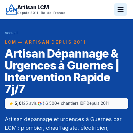
Artisan LCM
Depuis 2011 · Île-de-France
Accueil
LCM — ARTISAN DEPUIS 2011
Artisan Dépannage &
Urgences à Guernes |
Intervention Rapide
7j/7
5,0
(25 avis
)
·
6 500+ chantiers IDF
·
Depuis 2011
Artisan dépannage et urgences à Guernes par
LCM : plombier, chauffagiste, électricien,