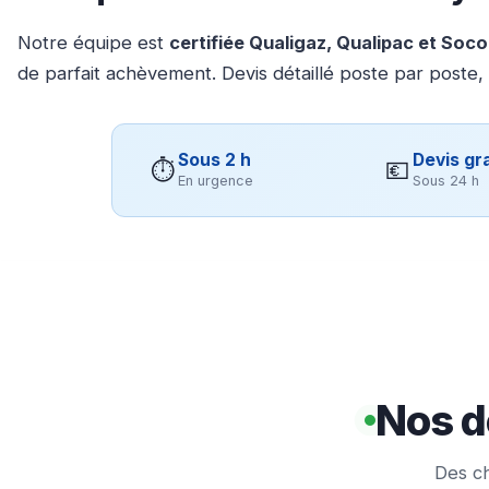
Notre équipe est
certifiée Qualigaz, Qualipac et Soc
de parfait achèvement. Devis détaillé poste par poste,
Sous 2 h
Devis gra
⏱
💶
En urgence
Sous 24 h
Nos d
Des ch