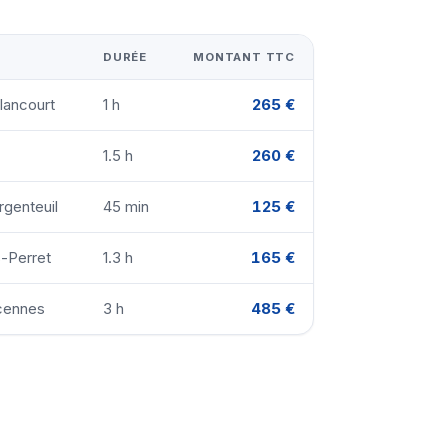
DURÉE
MONTANT TTC
lancourt
1 h
265 €
1.5 h
260 €
rgenteuil
45 min
125 €
s-Perret
1.3 h
165 €
ncennes
3 h
485 €