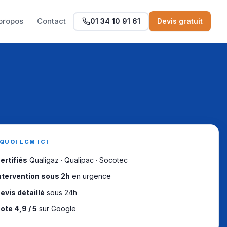
propos
Contact
01 34 10 91 61
Devis gratuit
QUOI LCM ICI
ertifiés
Qualigaz · Qualipac · Socotec
ntervention sous 2h
en urgence
evis détaillé
sous 24h
ote 4,9 / 5
sur Google