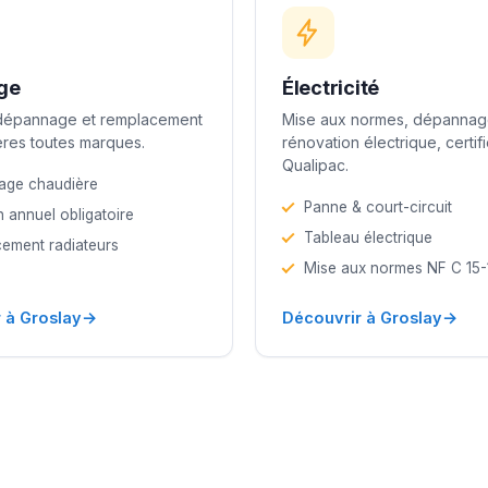
ge
Électricité
 dépannage et remplacement
Mise aux normes, dépannag
res toutes marques.
rénovation électrique, certif
Qualipac.
age chaudière
Panne & court-circuit
n annuel obligatoire
Tableau électrique
ement radiateurs
Mise aux normes NF C 15
→
→
 à Groslay
Découvrir à Groslay