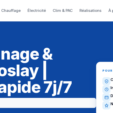
Chauffage
Électricité
Clim & PAC
Réalisations
À 
nnage &
oslay |
POUR
apide 7j/7
C
I
D
N