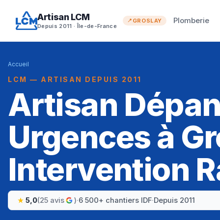
Artisan LCM
Plomberie
GROSLAY
Depuis 2011 · Île-de-France
Accueil
LCM — ARTISAN DEPUIS 2011
Artisan Dépa
Urgences à Gr
Intervention R
5,0
(25 avis
)
·
6 500+ chantiers IDF
·
Depuis 2011