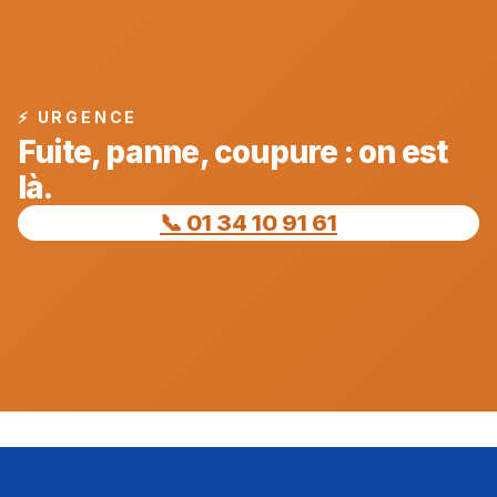
⚡ URGENCE
Fuite, panne, coupure : on est
là.
📞 01 34 10 91 61