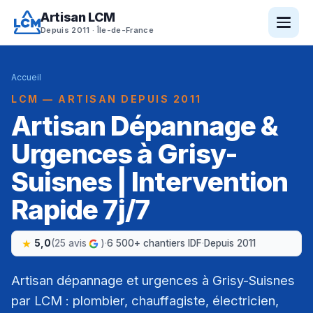
Artisan LCM
Depuis 2011 · Île-de-France
Accueil
LCM — ARTISAN DEPUIS 2011
Artisan Dépannage &
Urgences à Grisy-
Suisnes | Intervention
Rapide 7j/7
5,0
(25 avis
)
·
6 500+ chantiers IDF
·
Depuis 2011
Artisan dépannage et urgences à Grisy-Suisnes
par LCM : plombier, chauffagiste, électricien,