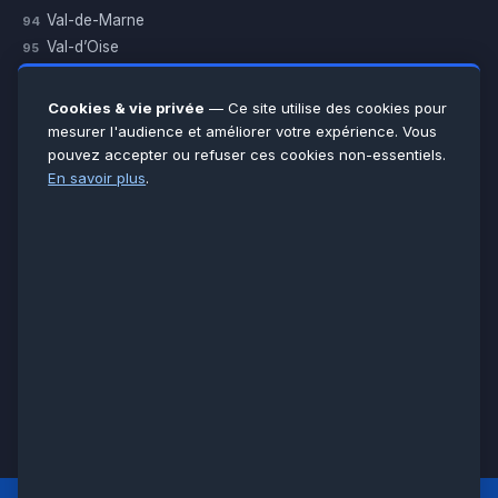
Val-de-Marne
94
Val-d’Oise
95
Yvelines
78
Essonne
91
Cookies & vie privée
— Ce site utilise des cookies pour
Seine-et-Marne
77
mesurer l'audience et améliorer votre expérience. Vous
pouvez accepter ou refuser ces cookies non-essentiels.
Voir toutes les villes →
En savoir plus
.
CERTIFICATIONS & ASSURANCES :
Qualigaz
Qualipac
n° 704841
Socotec
CAPEB
Décennale BPCE
PAIEMENT APRÈS INTERVENTION :
CB
Espèces
Chèque
Virement
© LCM 2026 · Artisan depuis 2011 · SARL au capital 7 800 €
284 rue d’Épinay, 95100 Argenteuil · SIREN 534 981 352 ·
RCS Pontoise · TVA FR65534981352