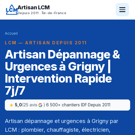
Artisan LCM
Depuis 2011 · Île-de-France
Accueil
LCM — ARTISAN DEPUIS 2011
Artisan Dépannage &
Urgences à Grigny |
Intervention Rapide
7j/7
5,0
(25 avis
)
·
6 500+ chantiers IDF
·
Depuis 2011
Artisan dépannage et urgences à Grigny par
LCM : plombier, chauffagiste, électricien,