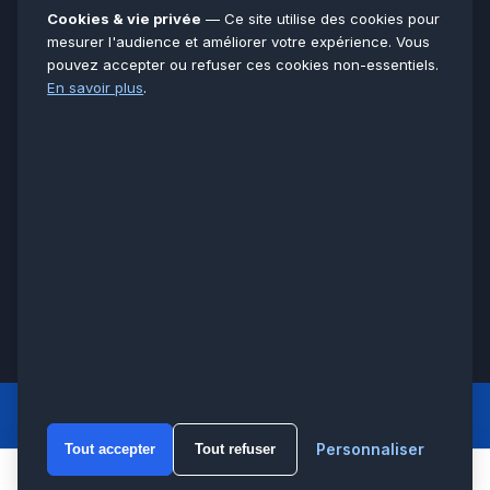
Essonne
91
Cookies & vie privée
— Ce site utilise des cookies pour
Seine-et-Marne
77
mesurer l'audience et améliorer votre expérience. Vous
pouvez accepter ou refuser ces cookies non-essentiels.
Voir toutes les villes →
En savoir plus
.
CERTIFICATIONS & ASSURANCES :
Qualigaz
Qualipac
n° 704841
Socotec
CAPEB
Décennale BPCE
PAIEMENT APRÈS INTERVENTION :
CB
Espèces
Chèque
Virement
© LCM 2026 · Artisan depuis 2011 · SARL au capital 7 800 €
284 rue d’Épinay, 95100 Argenteuil · SIREN 534 981 352 ·
RCS Pontoise · TVA FR65534981352
LCM
ACCUEIL PRINCIPAL
Personnaliser
Tout accepter
Tout refuser
WhatsA